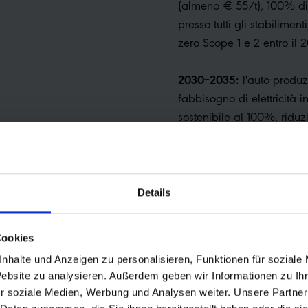
(almeno € 55/t), 100% di ve
presso tutti gli stabilimen
zero Scope 1 e 2 entro il 
2030–2035:
l'auto-produz
fabbisogno di elettricità
sostenibile al 100%, riduz
3), decoupling assoluto
2040:
100 % del fatturato 
prodotti realizzati con mate
Details
net zero
Cookies
nhalte und Anzeigen zu personalisieren, Funktionen für soziale
Website zu analysieren. Außerdem geben wir Informationen zu I
r soziale Medien, Werbung und Analysen weiter. Unsere Partner