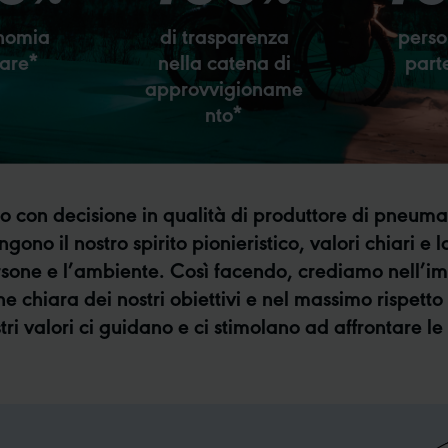
nomia
di trasparenza
perso
lare*
nella catena di
part
approvvigioname
nto*
on decisione in qualità di produttore di pneumatic
ono il nostro spirito pionieristico, valori chiari e 
 persone e l’ambiente. Così facendo, crediamo nell’i
one chiara dei nostri obiettivi e nel massimo rispett
stri valori ci guidano e ci stimolano ad affrontare le 