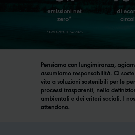
emissioni net
di eco
zero*
circo
* Dati e cifre 2024/2025
Pensiamo con lungimiranza, agiamo c
assumiamo responsabilità. Ci sosteng
vita a soluzioni sostenibili per le
processi trasparenti, nella definizi
ambientali e dei criteri sociali. I no
attendono.