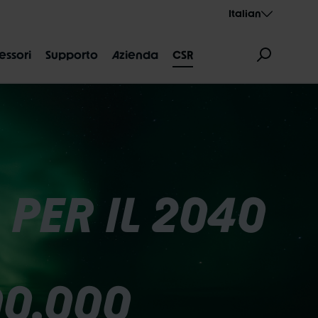
Italian
essori
Supporto
Azienda
CSR
PER IL 2040
NI DELLE MISURE
AEROTHAN
ALBERT
00.000