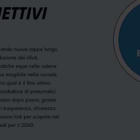
ETTIVI
issando nuove tappe lungo
zione dei rifiuti,
pratiche eque nelle catene
o tangibile nella società:
no qual è il fine ultimo
oduttrice di pneumatici
 passo dopo passo, grazie
on trasparenza, chiarezza
ossimo link per scoprire nel
rmedi per il 2040.