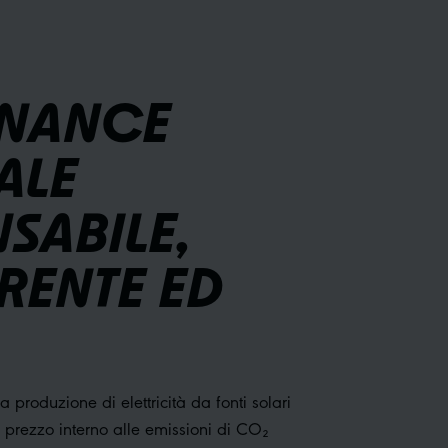
NANCE
ALE
SABILE,
RENTE ED
 produzione di elettricità da fonti solari
n prezzo interno alle emissioni di CO₂