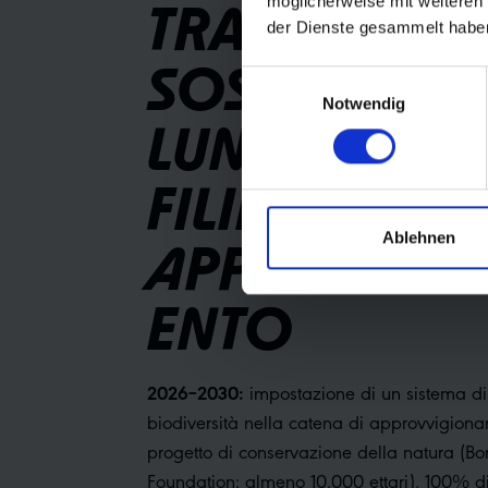
möglicherweise mit weiteren
TRASPARENZ
der Dienste gesammelt habe
SOSTENIBILI
Einwilligungsauswahl
Notwendig
LUNGO TUTT
FILIERA DI
Ablehnen
APPROVVIG
ENTO
2026–2030:
impostazione di un sistema di
biodiversità nella catena di approvvigio
progetto di conservazione della natura (B
Foundation: almeno 10.000 ettari), 100% di