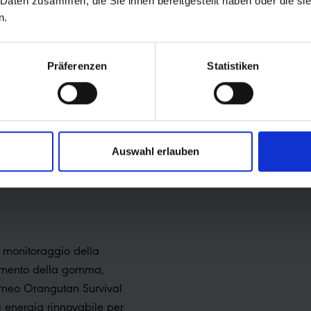
 Daten zusammen, die Sie ihnen bereitgestellt haben oder die s
A E
n.
TÀ
Präferenzen
Statistiken
A LA
Auswahl erlauben
IONAM
 monitoraggio della
namento della gomma,
orneo Orangutan Survival
 energia rinnovabile per