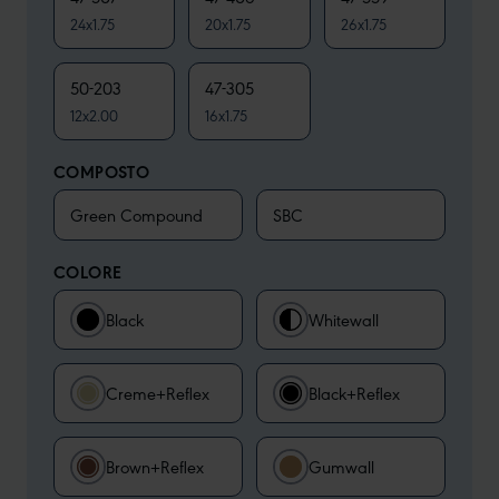
24x1.75
20x1.75
26x1.75
50-203
47-305
12x2.00
16x1.75
COMPOSTO
Green Compound
SBC
COLORE
Black
Whitewall
Creme+Reflex
Black+Reflex
Brown+Reflex
Gumwall