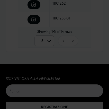
11101262
20,90 €
11101255.01
14,90 €
Showing
1-5
of
14
rows
5
5
10
15
ISCRIVITI ORA ALLA NEWSLETTER
20
50
REGISTRAZIONE