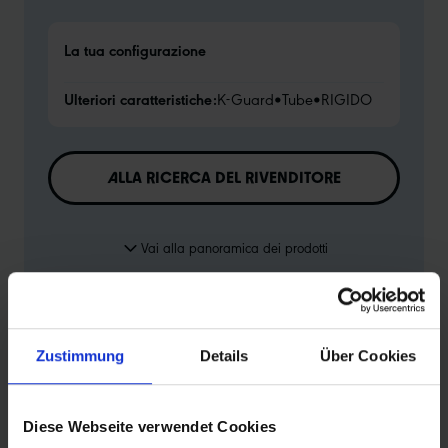
La tua configurazione
Ulteriori caratteristiche:
K-Guard
•
Tube
•
RIGIDO
ALLA RICERCA DEL RIVENDITORE
Vai alla panoramica dei prodotti
Zustimmung
Details
Über Cookies
INFORMAZIONI SUL PRODOTTO
Diese Webseite verwendet Cookies