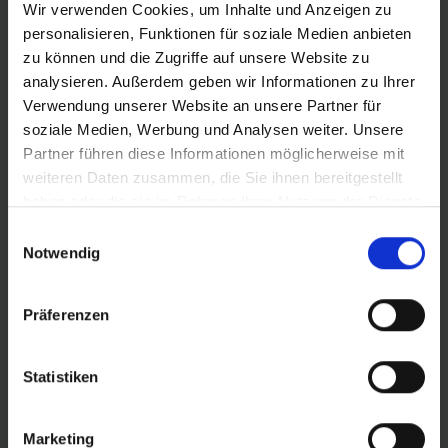
Wir verwenden Cookies, um Inhalte und Anzeigen zu
URBANO, SINGOLARE E DINAMICO.
Road Cruiser
personalisieren, Funktionen für soziale Medien anbieten
vanta un design dal battistrada accattivante e una
zu können und die Zugriffe auf unsere Website zu
ampia scelta di colori per ruote da 12“ a 28“ pollici.
analysieren. Außerdem geben wir Informationen zu Ihrer
Tuttavia, la caratteristica principale del Road Cruiser è
Verwendung unserer Website an unsere Partner für
situata nel battistrada e si chiama Green Compound.
soziale Medien, Werbung und Analysen weiter. Unsere
Una mescola di alta qualità ottenuta con polimeri
Partner führen diese Informationen möglicherweise mit
prodotti da materiali grezzi rinnovabili e riciclati che
weiteren Daten zusammen, die Sie ihnen bereitgestellt
utilizziamo per la prima volta negli pneumatici per la
haben oder die sie im Rahmen Ihrer Nutzung der Dienste
bicicletta.
gesammelt haben.
Einwilligungsauswahl
Green Compound è disponibile esclusivamente per gli
Notwendig
pneumatici con battistrada di colore nero.
Präferenzen
Statistiken
PANORAMICA DEI PRODOTTI
Marketing