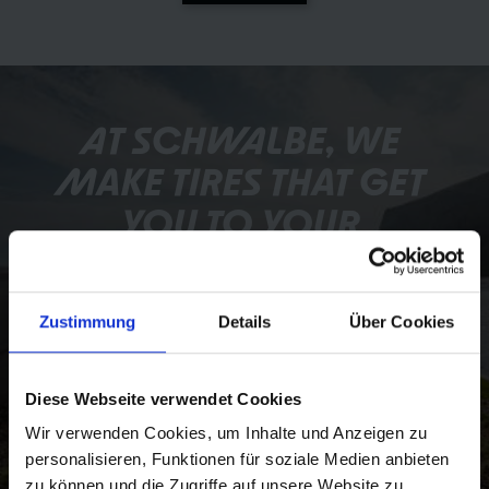
AT SCHWALBE, WE 
MAKE TIRES THAT GET 
YOU TO YOUR 
DESTINATION. 
WHEREVER THAT MAY 
Zustimmung
Details
Über Cookies
BE. 
Diese Webseite verwendet Cookies
About the corporate values
Wir verwenden Cookies, um Inhalte und Anzeigen zu
personalisieren, Funktionen für soziale Medien anbieten
zu können und die Zugriffe auf unsere Website zu