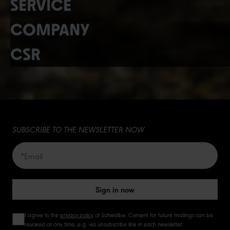
SERVICE
COMPANY
CSR
SUBSCRIBE TO THE NEWSLETTER NOW
Sign in now
I agree to the
privacy policy
of Schwalbe. Consent for future mailings can be
revoked at any time, e.g. via unsubscribe link in each newsletter.