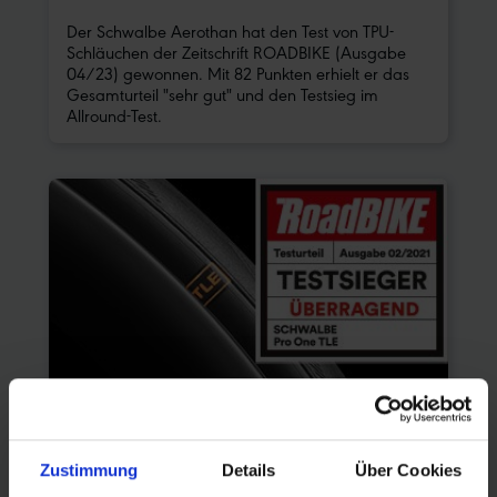
Der Schwalbe Aerothan hat den Test von TPU-
Schläuchen der Zeitschrift ROADBIKE (Ausgabe
04/23) gewonnen. Mit 82 Punkten erhielt er das
Gesamturteil "sehr gut" und den Testsieg im
Allround-Test.
TESTSIEG PRO ONE
Zustimmung
Details
Über Cookies
Auf der Suche nach dem besten Tubeless Set-Up