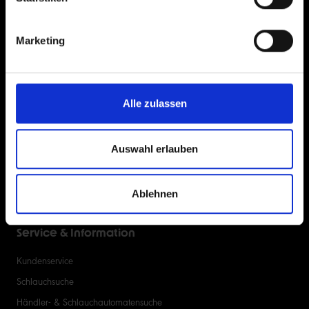
JETZT ZUM NEWSLETTER ANMELDEN
Marketing
Alle zulassen
Jetzt anmelden
Ich stimme den
Datenschutzbestimmungen
von Schwalbe zu. Die Einwilligung in
Auswahl erlauben
den Versand ist jederzeit mit Wirkung für die Zukunft widerruflich, z.B. per
Abmeldelink in jedem Newsletter.
Die mit einem Stern (*) markierten Felder sind Pflichtfelder.
Ablehnen
Service & Information
Kundenservice
Schlauchsuche
Händler- & Schlauchautomatensuche