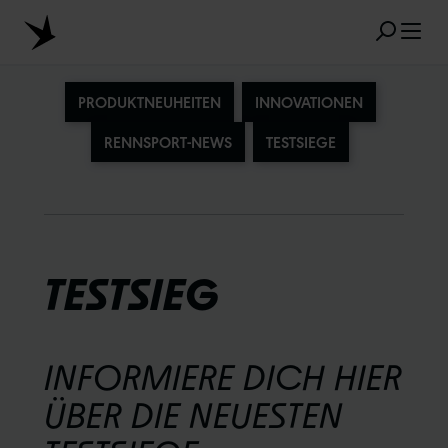
Zum Hauptinhalt springen
PRODUKTNEUHEITEN
INNOVATIONEN
RENNSPORT-NEWS
TESTSIEGE
BELIEBTE SUCHANFRAGEN
MARATHON
TUBELESS
RADIAL
CLIK VALVE
RECYCLING
UNPLATTBAR
TESTSIEG
GRÖSSENBEZEICHNUNG
AEROTHAN
ALBERT
INFORMIERE DICH HIER
ÜBER DIE NEUESTEN