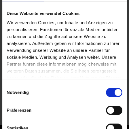
hat das Roadbike Magazin verschiedene TLE
Reifen und Dichtmilch getestet.
Diese Webseite verwendet Cookies
Wir verwenden Cookies, um Inhalte und Anzeigen zu
personalisieren, Funktionen für soziale Medien anbieten
zu können und die Zugriffe auf unsere Website zu
analysieren. Außerdem geben wir Informationen zu Ihrer
Verwendung unserer Website an unsere Partner für
soziale Medien, Werbung und Analysen weiter. Unsere
Partner führen diese Informationen möglicherweise mit
weiteren Daten zusammen, die Sie ihnen bereitgestellt
haben oder die sie im Rahmen Ihrer Nutzung der Dienste
gesammelt haben.
TESTSIEG NOBBY NIC UND
Einwilligungsauswahl
Notwendig
WICKED WILL
Großer Erfolg für Schwalbes MTB-Reifen Nobby
Präferenzen
Nic und Wicked Will.
Statistiken