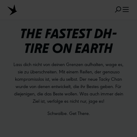
Zum Hauptinhalt springen
THE FASTEST DH-
TIRE ON EARTH
BELIEBTE SUCHANFRAGEN
Lass dich nicht von deinen Grenzen aufhalten, wage es,
MARATHON
TUBELESS
RADIAL
sie zu überschreiten. Mit einem Reifen, der genauso
kompromisslos ist, wie du selbst. Der neue Tacky Chan
CLIK VALVE
RECYCLING
UNPLATTBAR
wurde von denen entwickelt, die ihr Bestes geben. Für
GRÖSSENBEZEICHNUNG
AEROTHAN
diejenigen, die das Beste wollen. Was auch immer dein
Ziel ist, verfolge es nicht nur, jage es!
ALBERT
Schwalbe. Get There.