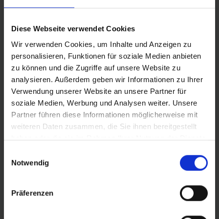
Wir fragten bei Schwalbe an, ob wir am Big Betty Profil
Diese Webseite verwendet Cookies
etwas herumschneiden dürfen, da wir wissen wollten,
ob es möglich ist, noch schärfer zu fahren. Sie waren
Wir verwenden Cookies, um Inhalte und Anzeigen zu
einverstanden und so begann der gemeinsame
personalisieren, Funktionen für soziale Medien anbieten
Entwicklungsprozess mit einem Ergebnis, das
zu können und die Zugriffe auf unsere Website zu
seinesgleichen sucht.
analysieren. Außerdem geben wir Informationen zu Ihrer
Verwendung unserer Website an unsere Partner für
soziale Medien, Werbung und Analysen weiter. Unsere
Partner führen diese Informationen möglicherweise mit
weiteren Daten zusammen, die Sie ihnen bereitgestellt
haben oder die sie im Rahmen Ihrer Nutzung der Dienste
gesammelt haben.
PRODUCT FEATURES
Einwilligungsauswahl
Notwendig
Präferenzen
ZUR PRODUKTSEITE