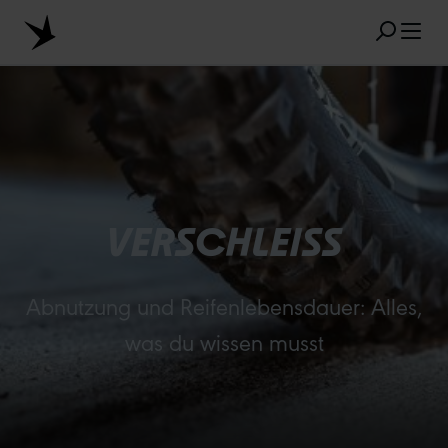
Zum Hauptinhalt springen
Bildergalerie überspringen
BELIEBTE SUCHANFRAGEN
MARATHON
TUBELESS
RADIAL
VERSCHLEISS
CLIK VALVE
RECYCLING
UNPLATTBAR
Abnutzung und Reifenlebensdauer: Alles,
GRÖSSENBEZEICHNUNG
AEROTHAN
was du wissen musst
ALBERT