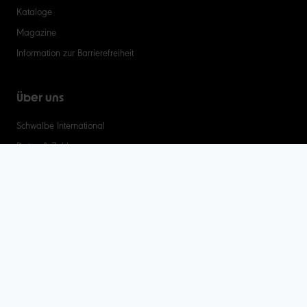
Kataloge
Magazine
Information zur Barrierefreiheit
Über uns
Schwalbe International
Daten & Zahlen
CSR
Recyclingsystem
Karriere
Schwalbe LAB
Händler-Login
Folgt uns