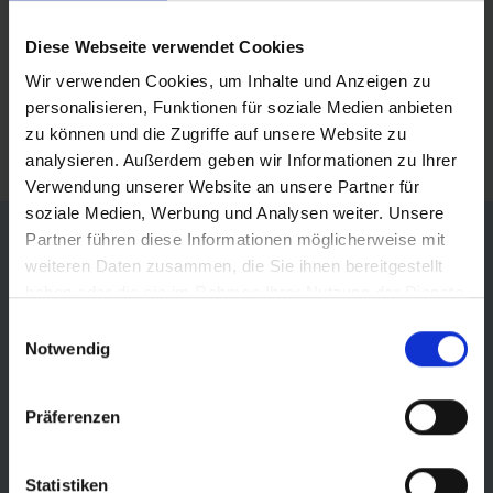
Auch die Bilder 3 und 4 zeigen eindeutige Anzeichen
für
dauerhaft unzureichenden Luftdruck
. Typische
Diese Webseite verwendet Cookies
Abriebspuren: Der Reifen ist nicht in der Mitte am
Wir verwenden Cookies, um Inhalte und Anzeigen zu
stärksten abgefahren, sondern links und rechts
personalisieren, Funktionen für soziale Medien anbieten
daneben. Typische Walkspuren im Reifen und auf dem
zu können und die Zugriffe auf unsere Website zu
Schlauch.
analysieren. Außerdem geben wir Informationen zu Ihrer
Verwendung unserer Website an unsere Partner für
soziale Medien, Werbung und Analysen weiter. Unsere
Partner führen diese Informationen möglicherweise mit
weiteren Daten zusammen, die Sie ihnen bereitgestellt
haben oder die sie im Rahmen Ihrer Nutzung der Dienste
gesammelt haben.
Einwilligungsauswahl
Notwendig
Präferenzen
1. ERMÜDUNGSRISSE
Statistiken