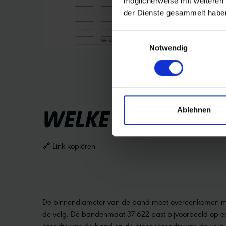
möglicherweise mit weiteren
der Dienste gesammelt habe
Einwilligungsauswahl
Notwendig
Ablehnen
WELKE BAND PAST
🔗 Link kopiëren
De binnendiameter van de band moet overeenkomen m
de velg. De bandenmaat 37-622 past bijvoorbeeld op e
breedte van de band en de binnenbreedte van de velg