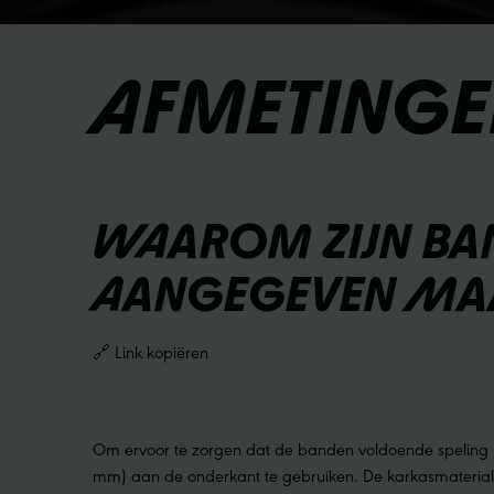
AFMETINGE
WAAROM ZIJN BAN
AANGEGEVEN MA
🔗 Link kopiëren
Om ervoor te zorgen dat de banden voldoende speling h
mm) aan de onderkant te gebruiken. De karkasmateriale