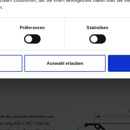
 Daten zusammen, die Sie ihnen bereitgestellt haben oder die s
n.
Präferenzen
Statistiken
Auswahl erlauben
 OP WELKE VELG?
et de schouderdiameter van
en velg 622 x 19C. Ook de
 moeten op elkaar afgestemd