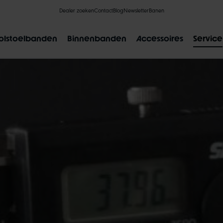
Dealer zoeken
Contact
Blog
Newsletter
Banen
olstoelbanden
Binnenbanden
Accessoires
Service
FAVORIETE ZOEKRESULTATEN
L
CLIK VALVE
RECYCLING
ONPLATBAAR
MAATAAN