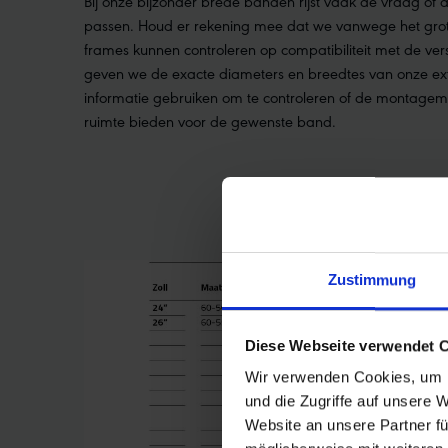
Bij onze bijzonder brede banden rijst vaak de vraag of
passen. Houd er rekening mee dat we vanwege het grote 
frames kunnen controleren op compatibiliteit met de ve
geven we de exacte diameters en breedtes van onze ex
informatie gebruiken om te controleren of de montage
ruimte bieden voor de gewenste band.
Zustimmung
Diese Webseite verwendet 
Wir verwenden Cookies, um I
und die Zugriffe auf unsere 
Website an unsere Partner fü