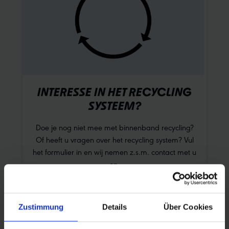
INTERESSE IN HET RECYCLING
SYSTEEM?
Doe je nog niet mee met binnenband recycling?
Of heeft u vragen over het recycling system? Vul
het formulier in en wij nemen z.s.m. contact met u
op.
CONTACTFORMULIER
Zustimmung
Details
Über Cookies