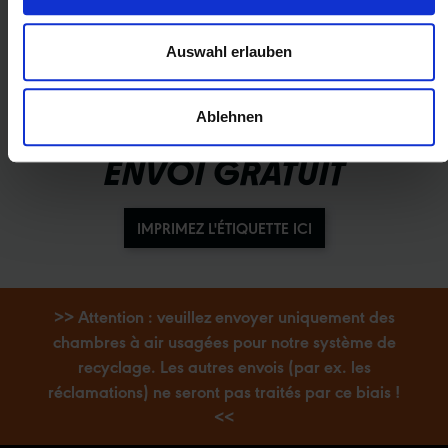
Auswahl erlauben
Ablehnen
ENVOI GRATUIT
IMPRIMEZ L'ÉTIQUETTE ICI
>> Attention : veuillez envoyer uniquement des
chambres à air usagées pour notre système de
recyclage. Les autres envois (par ex. les
réclamations) ne seront pas traités par ce biais !
<<