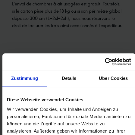
L'envoi de chambres à air usagées est gratuit. Toutefois,
si le carton pèse plus de 18 kg ou si son périmètre global
dépasse 300 cm (L+2xl+2xh), nous nous réservons le
droit de facturer les frais ainsi occasionnés à l'expéditeur.
CONTENU :
Veuillez n'expédier que des chambres à air usagées en
Zustimmung
Details
Über Cookies
Butyle dans le carton !
Toutes les marques sont autorisées !
Diese Webseite verwendet Cookies
Attention !
Ne renvoyez aucune chambre à air qui
contient du liquide d'étanchéité ! Le liquide peut s'écouler
Wir verwenden Cookies, um Inhalte und Anzeigen zu
et détremper le carton pendant le transport.
personalisieren, Funktionen für soziale Medien anbieten zu
können und die Zugriffe auf unsere Website zu
analysieren. Außerdem geben wir Informationen zu Ihrer