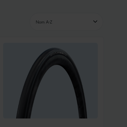
Nom A-Z
Nom A-Z
Nom Z-A
Prix ​​croissant
Prix ​​en baisse
Unsere Empfehlung