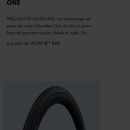
ONE
PNEU ROUTE ALLROUND. La technologie de
pneu de route Schwalbe One en fait un pneu
haut de gamme rapide, fiable et agile. Un
pneu à tout faire pour les cyclistes qui préfèrent
à partir de 35,90 €* RRP
rouler avec une chambre à air.Carcasse
SkinCompound AddixProtection anti-crevaison
RaceGuard Le pneu Tube Type est
spécialement conçu pour être utilisé avec une
chambre à air et ne peut pas être monté en
Tubeless.TOUTE UTILISATION INCORRECTE EST
EXCLUE : tous les pneus Route Schwalbe One
sont clairement identifiés par un marquage
supplémentaire „TLE“ ou „TUBE ONLY“.