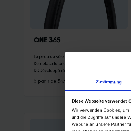
ONE 365
Le pneu de vélo de route toutes saisons
Remplace le pneu d'entraînement Durano
DDDéveloppé récemment en mettant encore
plus l’accent sur la dynamique de conduite et la
à partir de 54,90 €* RRP
Zustimmung
sécurité en toutes saisonsCarcasse renforcée
pour une meilleure protection contre les
crevaisonsCompound Addix 4-Season de haute
Diese Webseite verwendet 
qualité : excellente adhérence même à de
Wir verwenden Cookies, um I
basses températures, bonne résistance au
und die Zugriffe auf unsere 
roulement à toutes les températuresBandes
Website an unsere Partner fü
réfléchissantes noires pour une meilleure