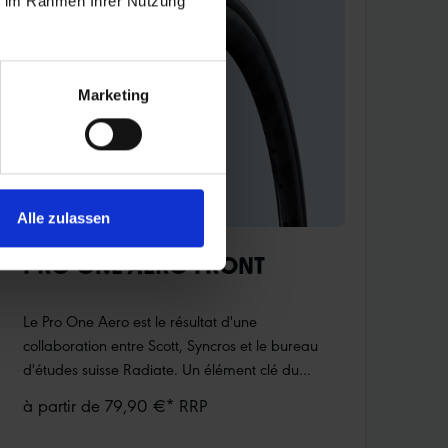
ie im Rahmen Ihrer Nutzung
Marketing
Alle zulassen
PRO ONE AERO FRONT
Le Pro One Aero est le résultat d'une
collaboration entre Scott, Syncros et le bureau
d'études suisse Radiate. Un élément clé du
projet : développer le meilleur pneu
à partir de 79,90 €* RRP
aérodynamique possible sans compromettre les
performances de conduite. Les développeurs