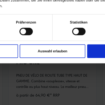
 Daten zusammen, die Sie ihnen bereitgestellt haben oder die s
visibilité et une sécurité accrue dans la
n.
circulation routièreAttention : pas de ECE-
R88Nouvelles dimensions plus larges
Präferenzen
Statistiken
Auswahl erlauben
PRO ONE
PNEU DE VÉLO DE ROUTE TUBE TYPE HAUT DE
GAMME. Combine «souplesse», vitesse et
contrôle au plus haut niveau. Le meilleur pneu
de vélo de route que Schwalbe ait jamais
à partir de 64,90 €* RRP
développé. Ce Pro One est la référence pour les
pneus de vélo de route avec chambre à air.