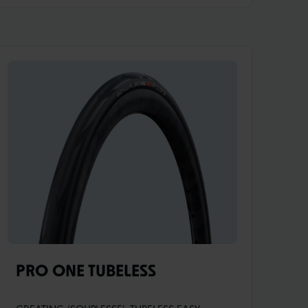
de Schwalbe ont optimisé la forme du pneu
pour les jantes larges modernes dans la
soufflerie. Différentes constructions sont utilisées
pour la roue avant et la roue arrière. LE FOCUS
AVANT :Le meilleur aérodynamisme possible et
un poids réduit : 235g.
PRO ONE TUBELESS