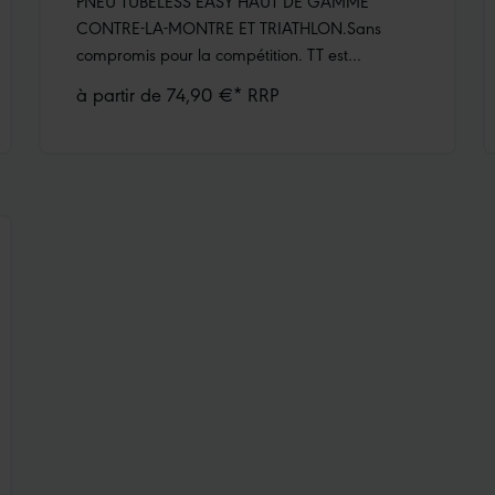
PNEU TUBELESS EASY HAUT DE GAMME
CONTRE-LA-MONTRE ET TRIATHLON.Sans
compromis pour la compétition. TT est
synonyme de vitesse, de résistance au
à partir de 74,90 €* RRP
roulement la plus faible et de poids minimal.
Les caractéristiques de conduite sont
incomparables.Carcasse Super Race
(construction Souplesse)Addix Race
CompoundAfin de minimiser le poids et de
réduire la résistance au roulement, le Pro One
TT est dépourvu de protection anti-crevaison.
Par conséquent, il doit être utilisé avec un
liquide préventif pour une protection
supplémentaire contre les perforations.TT
SIGNIFIE TIME TRIAL (CONTRE-LA-
MONTRE).Instructions pour le premier
montage: Les pneus Schwalbe Pro One et Pro
One TT Tubeless Easy doivent être utilisés avec
le liquide préventif (scellant) pour pneu Doc