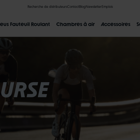
Recherche de distributeurs
Contact
Blog
Newsletter
Emplois
eus Fauteuil Roulant
Chambres à air
Accessoires
S
OURSE
RÉSULTATS POPULAIRES
CLIK VALVE
RECYCLING
INCREVABLES
AU SUJET DE