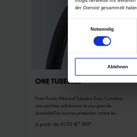
möglicherweise mit weiteren
visibilité et une sécurité accrue dans la
der Dienste gesammelt habe
circulation routièreAttention : pas de ECE-
R88Nouvelles dimensions plus larges
Einwilligungsauswahl
Notwendig
Ablehnen
ONE TUBELESS
Pneu Route Allround Tubeless Easy Combine
une parfaite adhérence et une grande
durabilitéTrès bonne protection contre les
crevaisons grâce à la carcasse RaceGuard et
à partir de 61,90 €* RRP
MicroskinMontage Tubeless particulièrement
facile