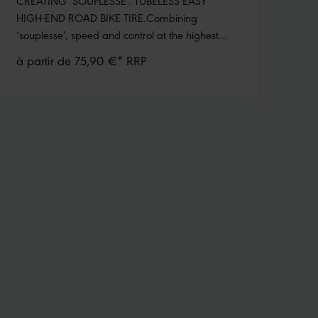
CREATING ‘SOUPLESSE’. TUBELESS EASY
HIGH-END ROAD BIKE TIRE.Combining
‘souplesse’, speed and control at the highest
level. The best road bike tire Schwalbe has ever
à partir de 75,90 €* RRP
developed. Super Race carcass (Souplesse
construction) Addix Race CompoundV-Guard
puncture protection The TLE tire is specially
made for tubeless use and thus offers the very
best performance. TLE tires must always be run
with sealant.INCORRECT USE IS EXCLUDED: All
Pro One road bike tires are clearly marked with
additional labels „TLE“ or „TUBE
ONLY“.Instructions for the first assembly:
Schwalbe Pro One and Schwalbe Pro One TT
Tubeless Easy tires must be used with Doc Blue
tire sealant. At least 30 ml, preferably 60 ml
per tire. The tire must be run for at least 25 km
directly after the sealent is added. If the
instructions for the first assembly are ignored,