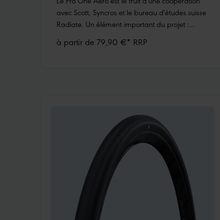
Le Pro One Aero est le fruit d'une coopération
avec Scott, Syncros et le bureau d'études suisse
Radiate. Un élément important du projet :
développer le meilleur pneu aérodynamique
à partir de 79,90 €* RRP
possible, sans faire de compromis sur les
performances de conduite. En soufflerie, les
développeurs de Schwalbe ont optimisé la
forme du pneu pour les jantes larges modernes.
Des constructions différentes ont été utilisées
pour les roues avant et arrière.L'ARRIÈRE:La
résistance au roulement la plus faible possible
tout en offrant une protection anti-crevaison
élevée (270g).