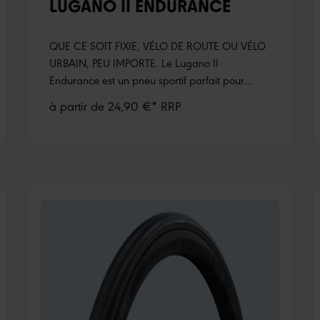
LUGANO II ENDURANCE
QUE CE SOIT FIXIE, VÉLO DE ROUTE OU VÉLO
URBAIN, PEU IMPORTE. Le Lugano II
Endurance est un pneu sportif parfait pour
toutes les aventures dans les grandes villes. Le
à partir de 24,90 €* RRP
centre de la bande de roulement renforcé – à
base du Silica compound amélioré – est à la
fois durable et adhérent.Carcasse «Skin»Silica
CompoundRenforcé