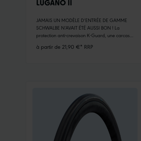
LUGANO II
JAMAIS UN MODÈLE D‘ENTRÉE DE GAMME
SCHWALBE N‘AVAIT ÉTÉ AUSSI BON ! La
protection anti-crevaison K-Guard, une carcasse
lisse de 50 EPI et le Silica Compound amélioré
à partir de 21,90 €* RRP
confèrent au Lugano II des performances de
course impressionnantes à un excellent prix. En
largeur de 25 mm, Lugano II est également
disponible dans des options de couleurs
attrayantes telles que Classic-Skin, ou avec
rayures bleues, rouges ou blanches.Carcasse
«Skin»Silica CompoundProtections K-Guard