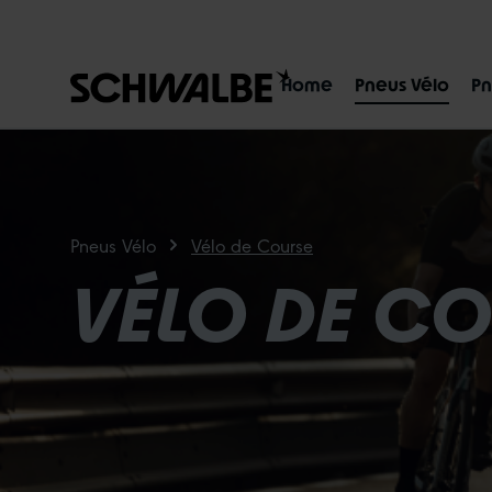
p to main content
Skip to search
Skip to main navigation
Home
Pneus Vélo
Pn
Pneus Vélo
Vélo de Course
VÉLO DE C
MARATHON
TUBELESS
RADIAL