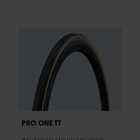
Carcasse Super Race (construction
Souplesse)Addix Race CompoundProtection
anti-crevaison V-Guard Le pneu Tube Type est
spécialement conçu pour être utilisé avec une
chambre à air et ne peut pas être monté en
Tubeless. TOUTE UTILISATION INCORRECTE
EST EXCLUE : tous les pneus Route Pro One sont
clairement identifiés par un marquage
supplémentaire „TLE“ ou „TUBE ONLY“.
PRO ONE TT