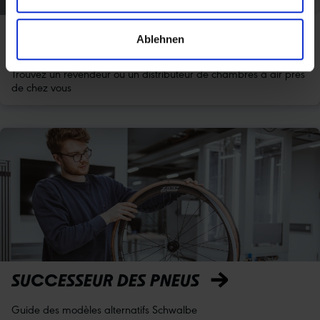
REVENDEURS & DISTRIBUTEURS DE
Ablehnen
CHAMBRES À AIR
Trouvez un revendeur ou un distributeur de chambres à air près
de chez vous
SUCCESSEUR DES PNEUS
Guide des modèles alternatifs Schwalbe