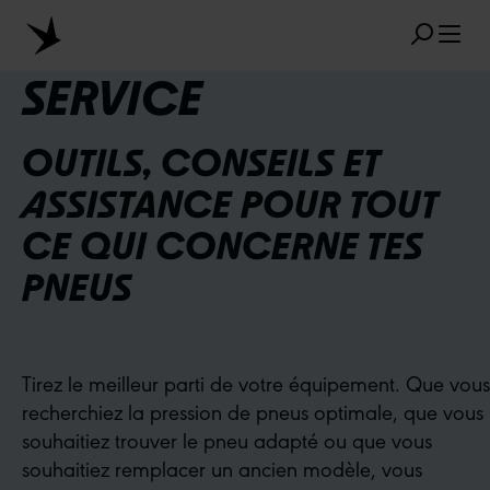
Skip to main content
SERVICE
OUTILS, CONSEILS ET
ASSISTANCE POUR TOUT
RÉSULTATS POPULAIRES
CE QUI CONCERNE TES
MARATHON
TUBELESS
RADIAL
PNEUS
CLIK VALVE
RECYCLING
INCREVABLES
AU SUJET DES DIMENSIONS
AEROTHAN
ALBERT
Tirez le meilleur parti de votre équipement. Que vous
recherchiez la pression de pneus optimale, que vous
souhaitiez trouver le pneu adapté ou que vous
souhaitiez remplacer un ancien modèle, vous