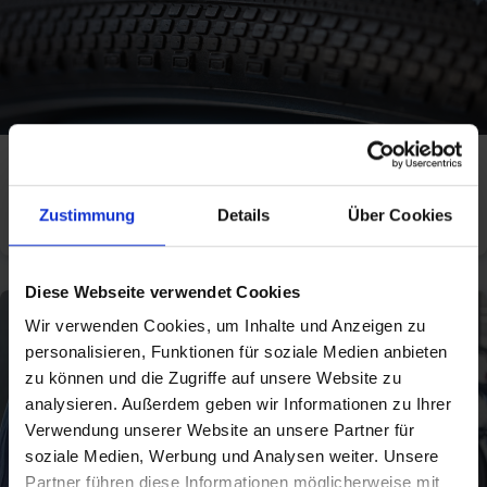
TECHNIQUE / FAQ
Trouvez des réponses à toutes vos questions sur les pneus de
Zustimmung
Details
Über Cookies
vélo
Diese Webseite verwendet Cookies
Wir verwenden Cookies, um Inhalte und Anzeigen zu
personalisieren, Funktionen für soziale Medien anbieten
zu können und die Zugriffe auf unsere Website zu
analysieren. Außerdem geben wir Informationen zu Ihrer
Verwendung unserer Website an unsere Partner für
soziale Medien, Werbung und Analysen weiter. Unsere
Partner führen diese Informationen möglicherweise mit