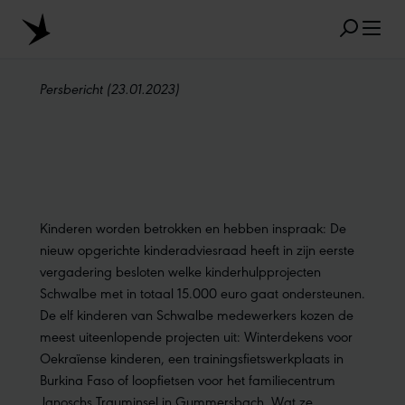
Skip to main content
Persbericht (23.01.2023)
FAVORIETE ZOEKRESULTATEN
MARATHON
TUBELESS
RADIAL
Kinderen worden betrokken en hebben inspraak: De
CLIK VALVE
RECYCLING
ONPLATBAAR
nieuw opgerichte kinderadviesraad heeft in zijn eerste
vergadering besloten welke kinderhulpprojecten
MAATAANDUIDING
AEROTHAN
Schwalbe met in totaal 15.000 euro gaat ondersteunen.
ALBERT
De elf kinderen van Schwalbe medewerkers kozen de
meest uiteenlopende projecten uit: Winterdekens voor
Oekraïense kinderen, een trainingsfietswerkplaats in
Burkina Faso of loopfietsen voor het familiecentrum
Janoschs Trauminsel in Gummersbach. Wat ze