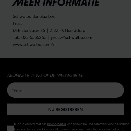
MEER INFORMATIE
Schwalbe Benelux b.v.
Press
Dirk Storklaan 25 | 2132 PX Hoofddorp
Tel.: 023-5555265 | press@schwalbe.com
www.schwalbe.com/nl
ABONNEER JE NU OP DE NIEUWSBRIEF
NU REGISTREREN
Ik ga akkoord met het
privacybeleid
van Schwalbe. Toestemming voor de mailing
kan worden ingetrokken op elk gewenst moment met effect voor de toekomst,