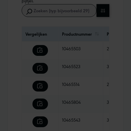
pijltjes.
Vergelijken
Productnummer
Prijs
10465503
27,90 €
10465523
31,90 €
10465514
28,90 €
10465804
32,90 €
10465543
31,90 €