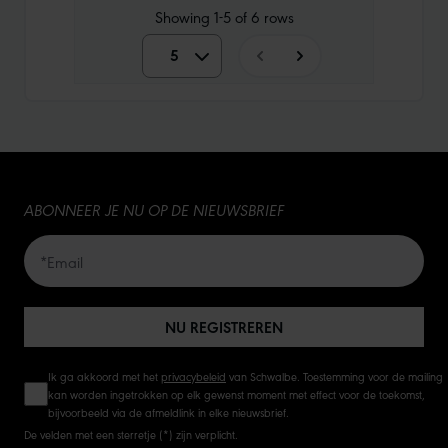
Showing
1-5
of
6
rows
5
5
10
15
ABONNEER JE NU OP DE NIEUWSBRIEF
20
50
NU REGISTREREN
Ik ga akkoord met het
privacybeleid
van Schwalbe. Toestemming voor de mailing
kan worden ingetrokken op elk gewenst moment met effect voor de toekomst,
bijvoorbeeld via de afmeldlink in elke nieuwsbrief.
De velden met een sterretje (*) zijn verplicht.