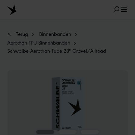
Skip to main content
Terug
Binnenbanden
Aerothan TPU Binnenbanden
Schwalbe Aerothan Tube 28" Gravel/Allroad
FAVORIETE ZOEKRESULTATEN
MARATHON
TUBELESS
RADIAL
Skip image gallery
CLIK VALVE
RECYCLING
ONPLATBAAR
MAATAANDUIDING
AEROTHAN
ALBERT