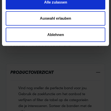
Alle zulassen
Aerothan binnenband nieuwe maatstaven in stabiliteit,
prestaties en milieubewustzijn. Perfect voor jou als je
waarde hecht aan kwaliteit en duurzaamheid.
Auswahl erlauben
Ablehnen
DETAILS / PRODUCTGEGEVENS
PRODUCTOVERZICHT
Vind nog sneller de perfecte band voor jou.
Gebruik de zoekfunctie om het aanbod te
verfijnen of filter de tabel op de categorieën
die je interesseren. Sorteer de banden met de