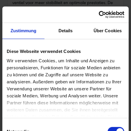
ventiel voor meer stabiliteit en optimale prestaties. De
binnenband combineert een laag gewicht met hoge
lekbestendigheid en draagt actief bij aan de circulaire
economie.
Zustimmung
Details
Über Cookies
Jouw voordelen in één oogopslag:
•
Aluminium ventiel met buitendraad: voor betere
stabiliteit en eenvoudigere handling
Diese Webseite verwendet Cookies
•
Licht en snel: minimaal gewicht en zeer lage
Wir verwenden Cookies, um Inhalte und Anzeigen zu
rolweerstand
personalisieren, Funktionen für soziale Medien anbieten
•
Uitstekende lekbestendigheid: meervoudig
zu können und die Zugriffe auf unsere Website zu
testwinnaar in vakbladen
analysieren. Außerdem geben wir Informationen zu Ihrer
Verwendung unserer Website an unsere Partner für
•
Olympisch goud: bewezen bij BMX-Olympisch
soziale Medien, Werbung und Analysen weiter. Unsere
kampioene Saya Sakakibara
Partner führen diese Informationen möglicherweise mit
Duurzaam en milieubewust:
weiteren Daten zusammen, die Sie ihnen bereitgestellt
De Aerothan binnenband is gemaakt van TPU-materiaal
haben oder die sie im Rahmen Ihrer Nutzung der Dienste
van BASF, geproduceerd via chemische recycling
gesammelt haben.
Einwilligungsauswahl
(ChemCycling®) uit pyrolyseolie – een bijproduct van