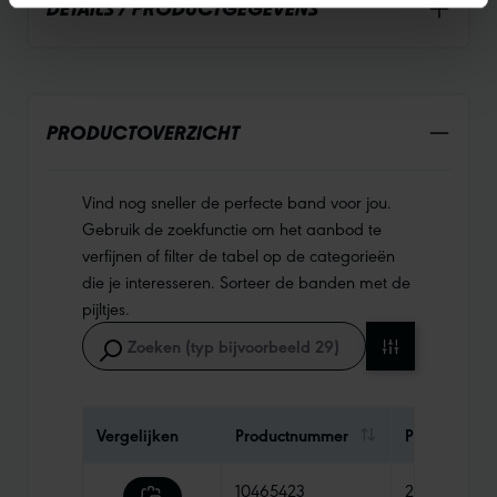
DETAILS / PRODUCTGEGEVENS
PRODUCTOVERZICHT
Vind nog sneller de perfecte band voor jou.
Gebruik de zoekfunctie om het aanbod te
verfijnen of filter de tabel op de categorieën
die je interesseren. Sorteer de banden met de
pijltjes.
Vergelijken
Productnummer
Prijs
10465423
29,90 €