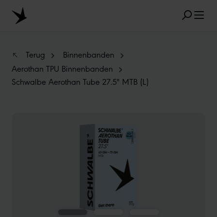
Skip to main content
Terug
Binnenbanden
Aerothan TPU Binnenbanden
Schwalbe Aerothan Tube 27.5" MTB (L)
FAVORIETE ZOEKRESULTATEN
MARATHON
TUBELESS
RADIAL
Skip image gallery
CLIK VALVE
RECYCLING
ONPLATBAAR
MAATAANDUIDING
AEROTHAN
ALBERT