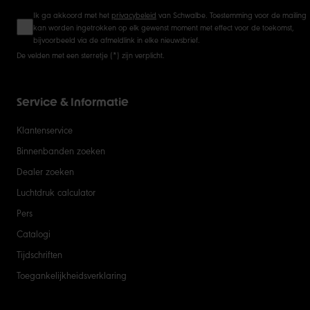
Ik ga akkoord met het
privacybeleid
van Schwalbe. Toestemming voor de mailing
kan worden ingetrokken op elk gewenst moment met effect voor de toekomst,
bijvoorbeeld via de afmeldlink in elke nieuwsbrief.
De velden met een sterretje (*) zijn verplicht.
Service & Informatie
Klantenservice
Binnenbanden zoeken
Dealer zoeken
Luchtdruk calculator
Pers
Catalogi
Tijdschriften
Toegankelijkheidsverklaring