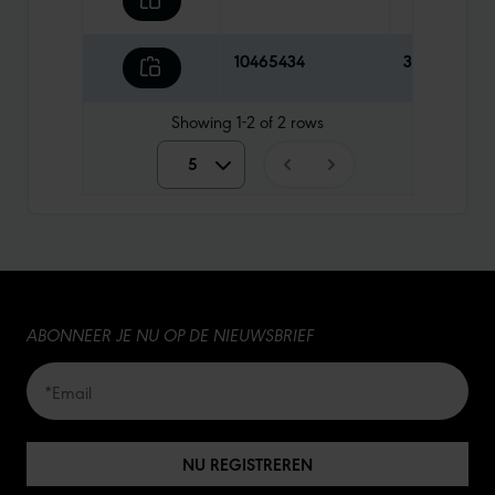
10465434
30,90 €
Showing
1-2
of
2
rows
5
5
10
15
ABONNEER JE NU OP DE NIEUWSBRIEF
20
50
NU REGISTREREN