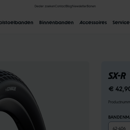
Dealer zoeken
Contact
Blog
Newsletter
Banen
olstoelbanden
Binnenbanden
Accessoires
Service
SX-R
FAVORIETE ZOEKRESULTATEN
€ 42,9
L
CLIK VALVE
RECYCLING
ONPLATBAAR
MAATAAN
Productnum
BANDENM
42-406