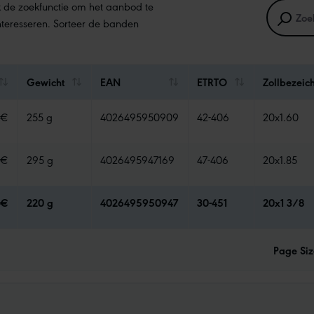
k de zoekfunctie om het aanbod te
 interesseren. Sorteer de banden
Gewicht
EAN
ETRTO
Zollbezeic
 €
255 g
4026495950909
42-406
20x1.60
 €
295 g
4026495947169
47-406
20x1.85
 €
220 g
4026495950947
30-451
20x1 3/8
Page Siz