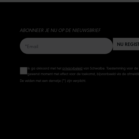
ABONNEER JE NU OP DE NIEUWSBRIEF
NU REGIS
Ik ga akkoord met het
privacybeleid
van Schwalbe. Toestemming voor de 
gewenst moment met effect voor de toekomst, bijvoorbeeld via de afmeldlin
De velden met een sterretje (*) zijn verplicht.