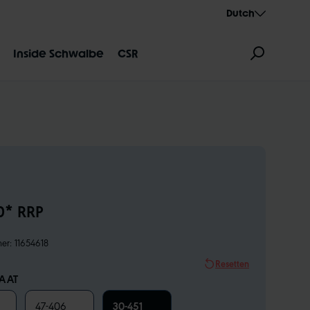
Dutch
Inside Schwalbe
CSR
0* RRP
DUIDING
AEROTHAN
ALBERT
mer:
11654618
Resetten
AAT
47-406
30-451