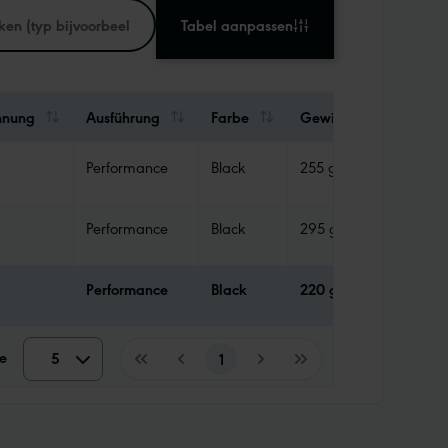
Tabel aanpassen
hnung
Ausführung
Farbe
Gewicht
Abdic
Performance
Black
255 g
Tube
Performance
Black
295 g
Tube
Performance
Black
220 g
Tube
e
5
5
1
10