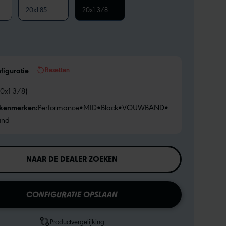
20x1.85
20x1 3/8
Resetten
figuratie
20x1 3/8)
 kenmerken:
Performance
•
MID
•
Black
•
VOUWBAND
•
and
NAAR DE DEALER ZOEKEN
CONFIGURATIE OPSLAAN
Productvergelijking