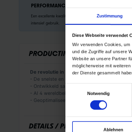
PERFORMANCE LINE
Een excellente kwaliteit voor
Zustimmung
intensief gebruik.
Diese Webseite verwendet 
Wir verwenden Cookies, um I
und die Zugriffe auf unsere 
PRODUCTINFORMATIE
Website an unsere Partner fü
möglicherweise mit weiteren
De revolutie in BMX racing
der Dienste gesammelt habe
- De snelste en lichtste BMX raceband ter we
- Ontwikkeld samen met INSPYRE en MEYBO, 
Einwilligungsauswahl
- Al 4 wereldbekeroverwinningen in de ontwi
Notwendig
- Geoptimaliseerd profielontwerp voor maxima
DETAILS / PRODUCTGEGEVENS
Ablehnen