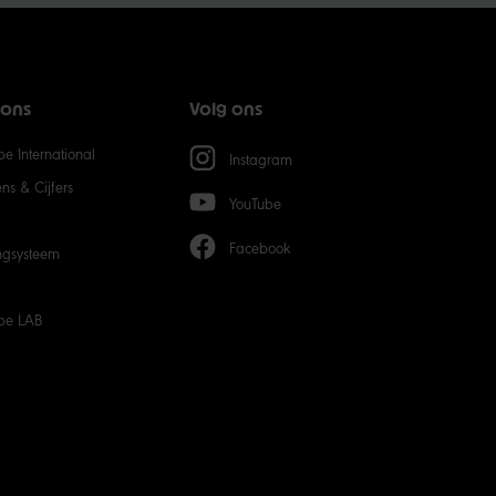
15
20
 ons
Volg ons
50
e International
Instagram
s & Cijfers
YouTube
Facebook
ngsysteem
be LAB