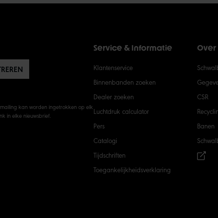
Service & Informatie
Over
Klantenservice
Schwalb
TREREN
Binnenbanden zoeken
Gegeven
Dealer zoeken
CSR
mailing kan worden ingetrokken op elk
Luchtdruk calculator
Recycli
k in elke nieuwsbrief.
Pers
Banen
Catalogi
Schwal
Tijdschriften
Toegankelijkheidsverklaring