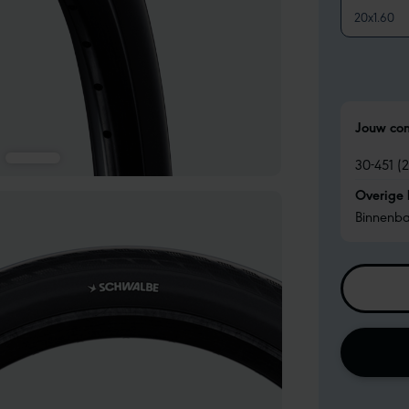
20x1.60
Jouw con
30-451 (
Overige
Binnenb