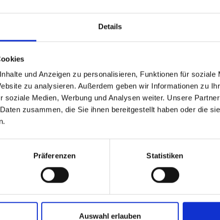
Details
Cookies
nhalte und Anzeigen zu personalisieren, Funktionen für soziale
Website zu analysieren. Außerdem geben wir Informationen zu I
r soziale Medien, Werbung und Analysen weiter. Unsere Partner
 Daten zusammen, die Sie ihnen bereitgestellt haben oder die s
n.
reld
getest door Niek Kimmann en Jeremy Rencurel
kkelingsfase
Präferenzen
Statistiken
le grip bij het uitkomen van de poort en in de bochten
Auswahl erlauben