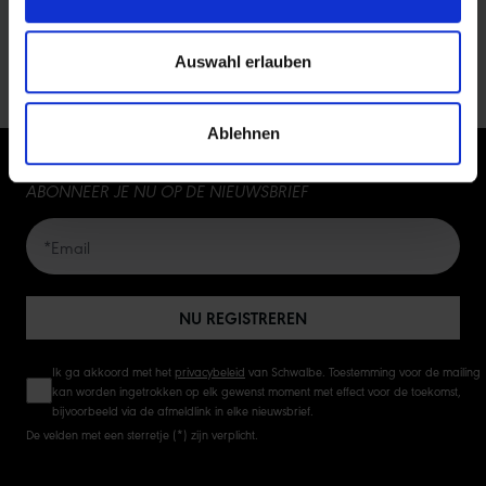
Auswahl erlauben
Ablehnen
ABONNEER JE NU OP DE NIEUWSBRIEF
NU REGISTREREN
Ik ga akkoord met het
privacybeleid
van Schwalbe. Toestemming voor de mailing
kan worden ingetrokken op elk gewenst moment met effect voor de toekomst,
bijvoorbeeld via de afmeldlink in elke nieuwsbrief.
De velden met een sterretje (*) zijn verplicht.