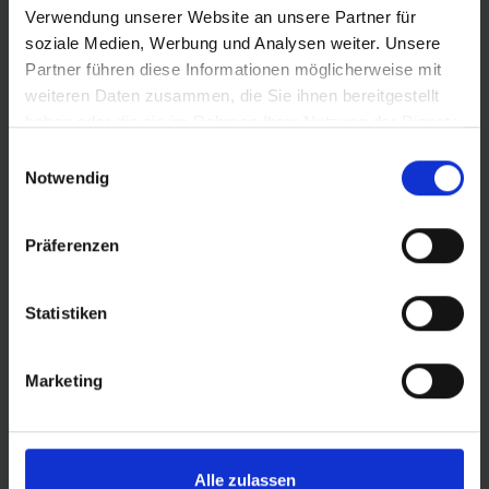
Verwendung unserer Website an unsere Partner für
Ventielsleutel voor het gebruik met SV-ventielkernen en
soziale Medien, Werbung und Analysen weiter. Unsere
ventielverlengstukken.
Partner führen diese Informationen möglicherweise mit
weiteren Daten zusammen, die Sie ihnen bereitgestellt
haben oder die sie im Rahmen Ihrer Nutzung der Dienste
gesammelt haben.
DETAILS / PRODUCTGEGEVENS
Einwilligungsauswahl
Notwendig
Präferenzen
PRODUCTOVERZICHT
Statistiken
Vind nog sneller de perfecte band voor jou.
Gebruik de zoekfunctie om het aanbod te
Marketing
verfijnen of filter de tabel op de categorieën
die je interesseren. Sorteer de banden met de
pijltjes.
Alle zulassen