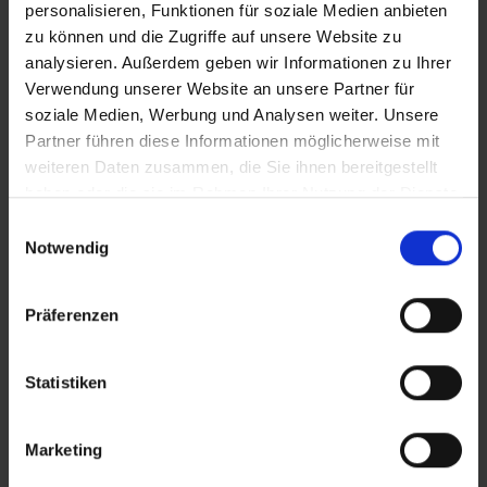
Vind nog sneller de perfecte band voor jou.
personalisieren, Funktionen für soziale Medien anbieten
Gebruik de zoekfunctie om het aanbod te
zu können und die Zugriffe auf unsere Website zu
verfijnen of filter de tabel op de categorieën
analysieren. Außerdem geben wir Informationen zu Ihrer
die je interesseren. Sorteer de banden met de
Verwendung unserer Website an unsere Partner für
pijltjes.
soziale Medien, Werbung und Analysen weiter. Unsere
Partner führen diese Informationen möglicherweise mit
weiteren Daten zusammen, die Sie ihnen bereitgestellt
haben oder die sie im Rahmen Ihrer Nutzung der Dienste
gesammelt haben.
Einwilligungsauswahl
Vergelijken
Productnummer
Prijs
Notwendig
11654449
56,90 €
Präferenzen
11654450
56,90 €
Statistiken
11159498
45,90 €
Marketing
11159496
42,90 €