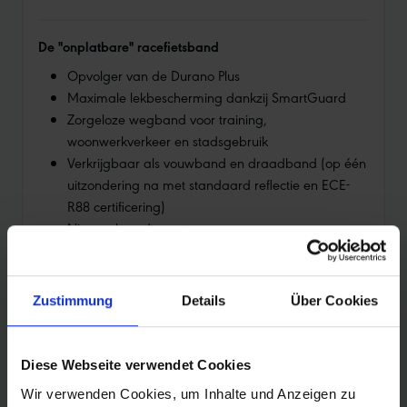
De "onplatbare" racefietsband
Opvolger van de Durano Plus
Maximale lekbescherming dankzij SmartGuard
Zorgeloze wegband voor training,
woonwerkverkeer en stadsgebruik
Verkrijgbaar als vouwband en draadband (op één
uitzondering na met standaard reflectie en ECE-
R88 certificering)
Nieuwe breedte maten
Zustimmung
Details
Über Cookies
PRODUCTOVERZICHT
Diese Webseite verwendet Cookies
Wir verwenden Cookies, um Inhalte und Anzeigen zu