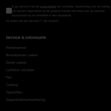
Ik ga akkoord met het
privacybeleid
van Schwalbe. Toestemming voor de mailing
kan worden ingetrokken op elk gewenst moment met effect voor de toekomst,
bijvoorbeeld via de afmeldlink in elke nieuwsbrief.
De velden met een sterretje (*) zijn verplicht.
Service & Informatie
Klantenservice
Binnenbanden zoeken
Dealer zoeken
Luchtdruk calculator
Pers
Catalogi
Tijdschriften
Toegankelijkheidsverklaring