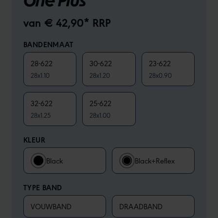
One Plus
van € 42,90* RRP
BANDENMAAT
28-622
30-622
23-622
28x1.10
28x1.20
28x0.90
32-622
25-622
28x1.25
28x1.00
KLEUR
Black
Black+Reflex
TYPE BAND
VOUWBAND
DRAADBAND