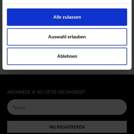
11159499
45,90 €
Alle zulassen
Showing
1-5
of
7
rows
Auswahl erlauben
5
5
Ablehnen
10
15
ABONNEER JE NU OP DE NIEUWSBRIEF
20
50
NU REGISTREREN