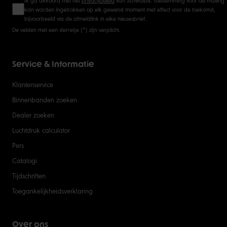
Ik ga akkoord met het
privacybeleid
van Schwalbe. Toestemming voor de mailing
kan worden ingetrokken op elk gewenst moment met effect voor de toekomst,
bijvoorbeeld via de afmeldlink in elke nieuwsbrief.
De velden met een sterretje (*) zijn verplicht.
Service & Informatie
Klantenservice
Binnenbanden zoeken
Dealer zoeken
Luchtdruk calculator
Pers
Catalogi
Tijdschriften
Toegankelijkheidsverklaring
Over ons