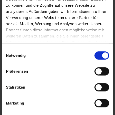
zu können und die Zugriffe auf unsere Website zu
ZO GOED WAS EEN INSTAPMODEL VAN SCHWALBE
analysieren. Außerdem geben wir Informationen zu Ihrer
NOG NOOIT!
De Lugano II verenigt een
Verwendung unserer Website an unsere Partner für
indrukwekkende race performance met een uitstekende
soziale Medien, Werbung und Analysen weiter. Unsere
prijs. In 25mm breedte is de Lugano II daarnaast ook
Partner führen diese Informationen möglicherweise mit
verkrijgbaar in de aantrekkelijke kleurvarianten Classic-
weiteren Daten zusammen, die Sie ihnen bereitgestellt
Skin of blauw, rood of wit gestreept.
haben oder die sie im Rahmen Ihrer Nutzung der Dienste
Skin karkas
gesammelt haben.
Einwilligungsauswahl
Silica compound
Notwendig
K-Guard lekbescherming
Präferenzen
Statistiken
PRODUCTOVERZICHT
Marketing
Vind nog sneller de perfecte band voor jou.