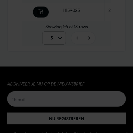
11159025
21,90 €
Showing
1-5
of
13
rows
5
5
10
15
ABONNEER JE NU OP DE NIEUWSBRIEF
20
50
NU REGISTREREN