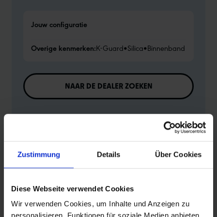
Jouw configuratie
Overige kenmerken:
K-Guard
•
Silica
•
Binnenband
NAAR DE DEALER ZOEKEN
Naar het productoverzicht
Zustimmung
Details
Über Cookies
Diese Webseite verwendet Cookies
PRODUCTINFORMATIE
Wir verwenden Cookies, um Inhalte und Anzeigen zu
personalisieren, Funktionen für soziale Medien anbieten