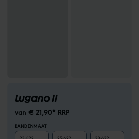
Lugano II
van € 21,90* RRP
BANDENMAAT
23-622
25-622
28-622