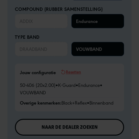
COMPOUND (RUBBER SAMENSTELLING)
ADDIX
Endurance
TYPE BAND
DRAADBAND
VOUWBAND
Resetten
Jouw configuratie
50-406 (20x2.00)
•
K-Guard
•
Endurance
•
VOUWBAND
Overige kenmerken:
Black+Reflex
•
Binnenband
NAAR DE DEALER ZOEKEN