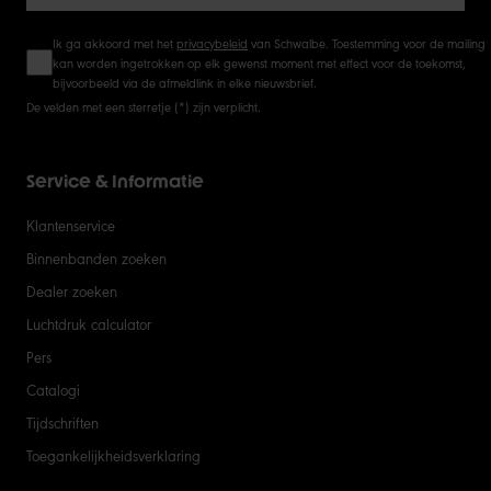
Ik ga akkoord met het
privacybeleid
van Schwalbe. Toestemming voor de mailing
kan worden ingetrokken op elk gewenst moment met effect voor de toekomst,
bijvoorbeeld via de afmeldlink in elke nieuwsbrief.
De velden met een sterretje (*) zijn verplicht.
Service & Informatie
Klantenservice
Binnenbanden zoeken
Dealer zoeken
Luchtdruk calculator
Pers
Catalogi
Tijdschriften
Toegankelijkheidsverklaring