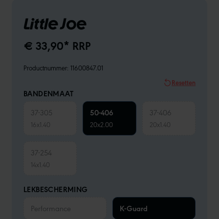
Little Joe
€ 33,90* RRP
Productnummer:
11600847.01
Resetten
BANDENMAAT
37-305
50-406
37-406
16x1.40
20x2.00
20x1.40
37-254
14x1.40
LEKBESCHERMING
Performance
K-Guard