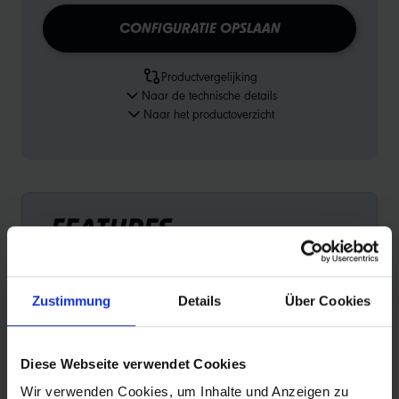
CONFIGURATIE OPSLAAN
Productvergelijking
Naar de technische details
Naar het productoverzicht
FEATURES
Zustimmung
Details
Über Cookies
Diese Webseite verwendet Cookies
ACTIVE LINE
EN
Wir verwenden Cookies, um Inhalte und Anzeigen zu