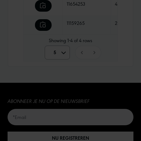
11654253
41,90 €
11159265
28,90 €
Showing
1-4
of
4
rows
5
5
10
15
ABONNEER JE NU OP DE NIEUWSBRIEF
20
50
NU REGISTREREN