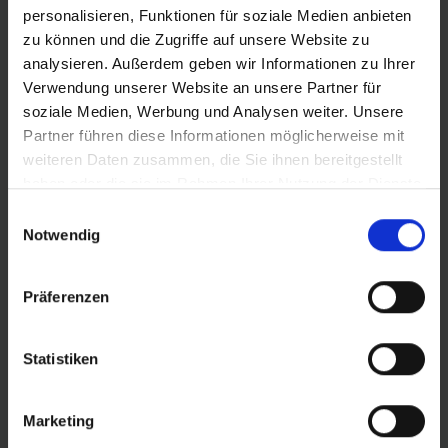
personalisieren, Funktionen für soziale Medien anbieten
Betrouwbare merkkwaliteit met een hoogwaardig 50 EPI
het
zu können und die Zugriffe auf unsere Website zu
karkas.
kilo
analysieren. Außerdem geben wir Informationen zu Ihrer
Verwendung unserer Website an unsere Partner für
soziale Medien, Werbung und Analysen weiter. Unsere
Partner führen diese Informationen möglicherweise mit
weiteren Daten zusammen, die Sie ihnen bereitgestellt
haben oder die sie im Rahmen Ihrer Nutzung der Dienste
PRODUCTINFORMATIE
gesammelt haben.
Einwilligungsauswahl
Notwendig
Voor waaghalzen.
Little Joe is gemaakt voor kinderen.
Het profiel past bij een mountainbike en toch rolt hij
Präferenzen
goed op de straat. Little Joe is licht. Als vouwband
bespaar je serieus gewicht, met name in de maat 37-
406. Little Joe is veilig. De K-Guard en het 50 EPI karkas
Statistiken
beschermen tegen lekrijden.
Marketing