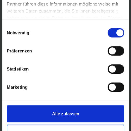
Partner führen diese Informationen möglicherweise mit
DETAILS / PRODUCTGEGEVENS
weiteren Daten zusammen, die Sie ihnen bereitgestellt
haben oder die sie im Rahmen Ihrer Nutzung der Dienste
gesammelt haben.
Einwilligungsauswahl
Notwendig
PRODUCTOVERZICHT
Präferenzen
Vind nog sneller de perfecte band voor jou.
Gebruik de zoekfunctie om het aanbod te
Statistiken
verfijnen of filter de tabel op de categorieën
die je interesseren. Sorteer de banden met de
Marketing
pijltjes.
Alle zulassen