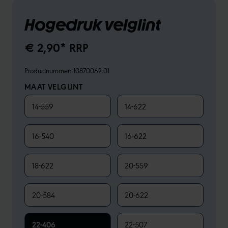
Hogedruk velglint
€ 2,90* RRP
Productnummer:
10870062.01
MAAT VELGLINT
14-559
14-622
16-540
16-622
18-622
20-559
20-584
20-622
22-406
22-507