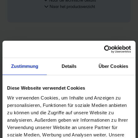
Naar het productoverzicht
PRODUCTINFORMATIE
Zustimmung
Details
Über Cookies
Naast de kwaliteit van de binnen- en buitenband helpt
ook het velglint tegen lekrijden. Het velglint beschermt
Diese Webseite verwendet Cookies
de binnenband namelijk effectief tegen mechanische
beschadigingen, bijvoorbeeld door spaakkoppen of
Wir verwenden Cookies, um Inhalte und Anzeigen zu
metaalbramen in de velg. Dit velglint sluit de gaten
personalisieren, Funktionen für soziale Medien anbieten
van de spaakgaten af.
zu können und die Zugriffe auf unsere Website zu
analysieren. Außerdem geben wir Informationen zu Ihrer
Verwendung unserer Website an unsere Partner für
soziale Medien, Werbung und Analysen weiter. Unsere