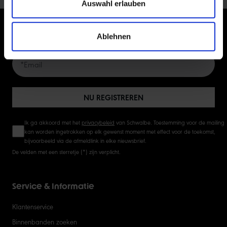
Auswahl erlauben
Ablehnen
ABONNEER JE NU OP DE NIEUWSBRIEF
NU REGISTREREN
Ik ga akkoord met het
privacybeleid
van Schwalbe. Toestemming voor de mailing
kan worden ingetrokken op elk gewenst moment met effect voor de toekomst,
bijvoorbeeld via de afmeldlink in elke nieuwsbrief.
De velden met een sterretje (*) zijn verplicht.
Service & Informatie
Klantenservice
Binnenbanden zoeken