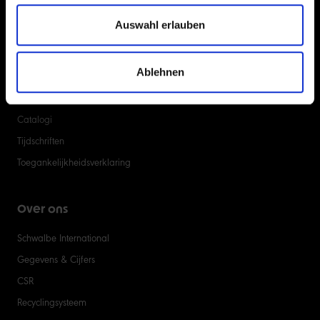
Klantenservice
Auswahl erlauben
Binnenbanden zoeken
Dealer zoeken
Ablehnen
Luchtdruk calculator
Pers
Catalogi
Tijdschriften
Toegankelijkheidsverklaring
Over ons
Schwalbe International
Gegevens & Cijfers
CSR
Recyclingsysteem