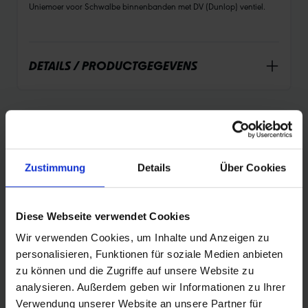
Uniemoer voor Schwalbe binnenbanden met DV (Dunlop) ventiel.
DETAILS / PRODUCTGEGEVENS
PRODUCTOVERZICHT
Zustimmung
Details
Über Cookies
Vind nog sneller de perfecte band voor jou.
Gebruik de zoekfunctie om het aanbod te
Diese Webseite verwendet Cookies
verfijnen of filter de tabel op de categorieën
die je interesseren. Sorteer de banden met de
Wir verwenden Cookies, um Inhalte und Anzeigen zu
pijltjes.
personalisieren, Funktionen für soziale Medien anbieten
zu können und die Zugriffe auf unsere Website zu
analysieren. Außerdem geben wir Informationen zu Ihrer
Verwendung unserer Website an unsere Partner für