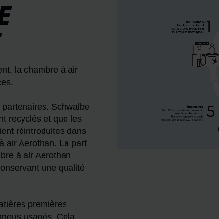
E
E
nt, la chambre à air
ces.
s partenaires, Schwalbe
nt recyclés et que les
ent réintroduites dans
à air Aerothan. La part
bre à air Aerothan
conservant une qualité
matières premières
pneus usagés. Cela