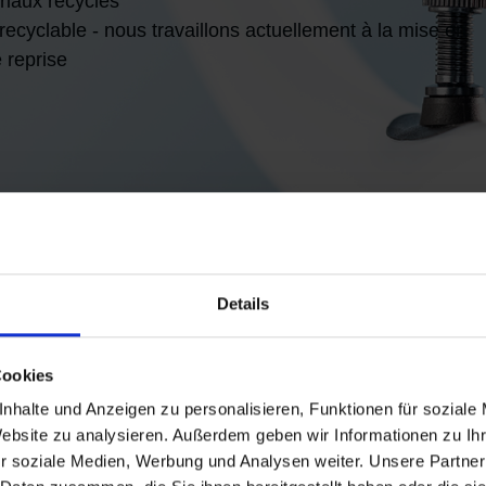
riaux recyclés
ecyclable - nous travaillons actuellement à la mise en
 reprise
AEROTH
Details
LES FAI
Cookies
nhalte und Anzeigen zu personalisieren, Funktionen für soziale
Website zu analysieren. Außerdem geben wir Informationen zu I
40 % plus lége
+
r soziale Medien, Werbung und Analysen weiter. Unsere Partner