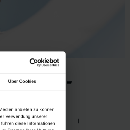
AN TUBE -
Über Cookies
TS
 Medien anbieten zu können
hrer Verwendung unserer
r
 führen diese Informationen