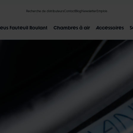
Recherche de distributeurs
Contact
Blog
Newsletter
Emplois
eus Fauteuil Roulant
Chambres à air
Accessoires
S
RÉSULTATS POPULAIRES
CLIK VALVE
RECYCLING
INCREVABLES
AU 
ALBERT