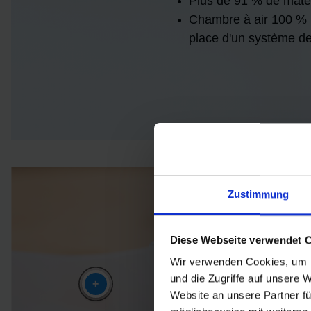
Plus de 91 % de maté
Chambre à air 100 % r
place d'un système de
Zustimmung
+
Diese Webseite verwendet 
Wir verwenden Cookies, um I
und die Zugriffe auf unsere 
+
+
Website an unsere Partner fü