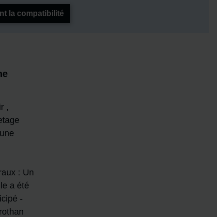
 la compatibilité
ne
r ,
etage
 une
raux : Un
le a été
cipé -
rothan