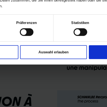
 Daten zusammen, die Sie ihnen bereitgestellt haben oder die s
n.
Résistance au
extrêmement 
Präferenzen
Statistiken
Protection ac
crevaisons
Auswahl erlauben
Tige de valve
une manipulat
ION À