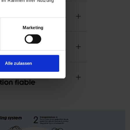
ie im Rahmen Ihrer Nutzung
 roulement
faible
Marketing
crue contre les
Alle zulassen
 en aluminium pour
ion fiable