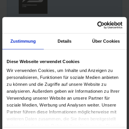
PERFORMANCE LINE
Excellent niveau de qualité pour un usage intensif.
Zustimmung
Details
Über Cookies
INFORMATIONS SUR LES PRODUITS
Diese Webseite verwendet Cookies
Wir verwenden Cookies, um Inhalte und Anzeigen zu
personalisieren, Funktionen für soziale Medien anbieten
La révolution en BMX de compétition
zu können und die Zugriffe auf unsere Website zu
- Le pneu BMX Race le plus rapide et le plus
analysieren. Außerdem geben wir Informationen zu Ihrer
léger au monde
Verwendung unserer Website an unsere Partner für
- Développé en collaboration avec INSPYRE et
soziale Medien, Werbung und Analysen weiter. Unsere
MEYBO, testé par Niek Kimmann et Jeremy
Partner führen diese Informationen möglicherweise mit
Rencurel
weiteren Daten zusammen, die Sie ihnen bereitgestellt
- Déjà 4 victoires en coupe du monde lors de la
haben oder die sie im Rahmen Ihrer Nutzung der Dienste
phase de développement