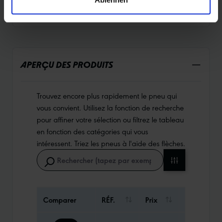
APERÇU DES PRODUITS
Trouvez encore plus rapidement le pneu qui
vous convient. Utilisez la fonction de recherche
pour affiner votre sélection ou filtrez le tableau
en fonction des catégories qui vous
intéressent. Triez les pneus à l'aide des flèches.
Comparer
RÉF.
Prix
Poids