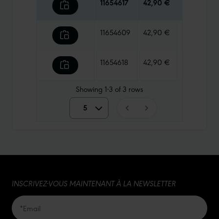
11654617
42,90 €
255 g
11654609
42,90 €
295 g
11654618
42,90 €
220 g
Showing
1-3
of
3
rows
5
5
10
15
INSCRIVEZ-VOUS MAINTENANT À LA NEWSLETTER
20
50