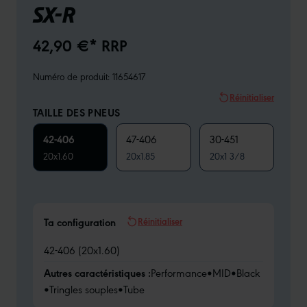
SX-R
42,90 €* RRP
Numéro de produit:
11654617
Réinitialiser
TAILLE DES PNEUS
42-406
47-406
30-451
20x1.60
20x1.85
20x1 3/8
Réinitialiser
Ta configuration
42-406 (20x1.60)
Autres caractéristiques :
Performance
•
MID
•
Black
•
Tringles souples
•
Tube