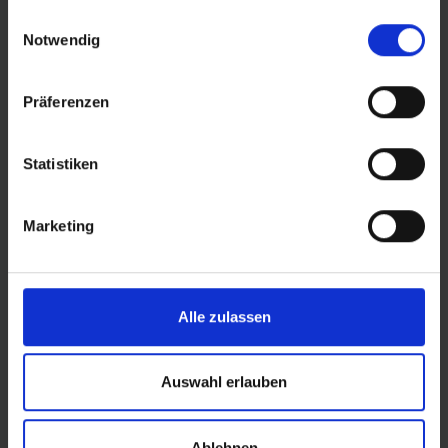
gesammelt haben.
Einwilligungsauswahl
- Design de profil optimisé pour une adhérence
Notwendig
maximale depuis la porte et dans les virages
Präferenzen
DÉTAILS / CARACTÉRISTIQUES DU PRODUIT
Statistiken
ÉVALUATIONS
Marketing
ROLLING
Alle zulassen
PROTECTION
Auswahl erlauben
DURABILITY
Ablehnen