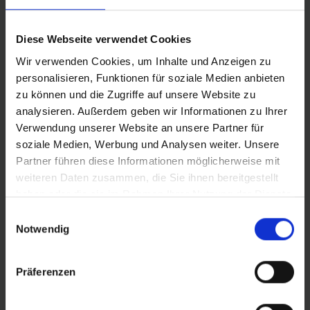
Diese Webseite verwendet Cookies
Wir verwenden Cookies, um Inhalte und Anzeigen zu
personalisieren, Funktionen für soziale Medien anbieten
zu können und die Zugriffe auf unsere Website zu
INFORMATIONS SUR LES PRODUITS
analysieren. Außerdem geben wir Informationen zu Ihrer
Verwendung unserer Website an unsere Partner für
La fusée Cross-Country !
Combine vitesse et contrôle en
soziale Medien, Werbung und Analysen weiter. Unsere
virages au plus haut niveau possible. Très polyvalent
Partner führen diese Informationen möglicherweise mit
quelle que soit la piste.
weiteren Daten zusammen, die Sie ihnen bereitgestellt
haben oder die sie im Rahmen Ihrer Nutzung der Dienste
bande de roulement intelligemment conçue,
gesammelt haben.
équilibrée pour une faible résistance au roulement
Einwilligungsauswahl
tout en restant adhérente
Notwendig
propriétés autonettoyantes incroyables
épaulements stables.
Präferenzen
Plus d'informations :