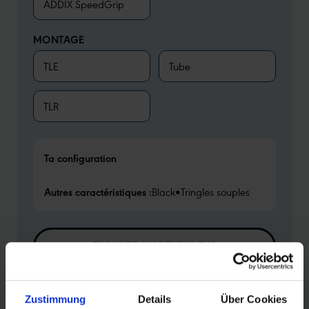
ADDIX SpeedGrip
MONTAGE
TLE
Tube
TLR
Ta configuration
Autres caractéristiques :
Black
•
Tringles souples
TROUVER UN REVENDEUR
Vers l'aperçu des produits
Zustimmung
Details
Über Cookies