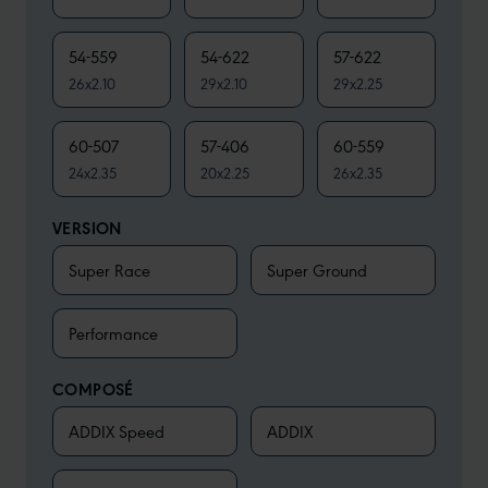
54-559
54-622
57-622
26x2.10
29x2.10
29x2.25
60-507
57-406
60-559
24x2.35
20x2.25
26x2.35
VERSION
Super Race
Super Ground
Performance
COMPOSÉ
ADDIX Speed
ADDIX