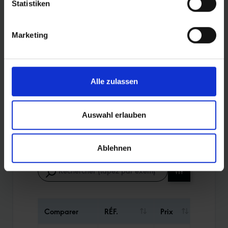
Statistiken
ADDIX Compound
Marketing
APERÇU DES PRODUITS
Alle zulassen
Trouvez encore plus rapidement le pneu qui
Auswahl erlauben
vous convient. Utilisez la fonction de recherche
pour affiner votre sélection ou filtrez le tableau
en fonction des catégories qui vous
Ablehnen
intéressent. Triez les pneus à l'aide des flèches.
Comparer
RÉF.
Prix
Poids