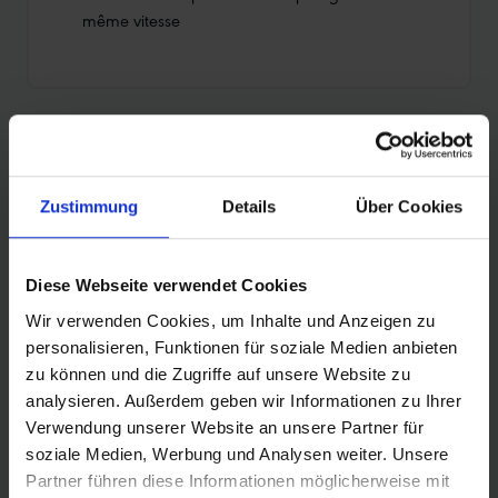
même vitesse
APERÇU DES PRODUITS
Zustimmung
Details
Über Cookies
Trouvez encore plus rapidement le pneu qui
vous convient. Utilisez la fonction de recherche
Diese Webseite verwendet Cookies
pour affiner votre sélection ou filtrez le tableau
en fonction des catégories qui vous
Wir verwenden Cookies, um Inhalte und Anzeigen zu
intéressent. Triez les pneus à l'aide des flèches.
personalisieren, Funktionen für soziale Medien anbieten
zu können und die Zugriffe auf unsere Website zu
analysieren. Außerdem geben wir Informationen zu Ihrer
Verwendung unserer Website an unsere Partner für
soziale Medien, Werbung und Analysen weiter. Unsere
Comparer
RÉF.
Prix
Poids
Partner führen diese Informationen möglicherweise mit