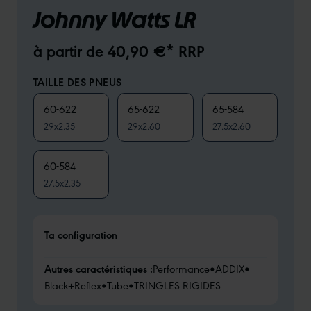
Johnny Watts LR
à partir de 40,90 €* RRP
TAILLE DES PNEUS
60-622
65-622
65-584
29x2.35
29x2.60
27.5x2.60
60-584
27.5x2.35
Ta configuration
Autres caractéristiques :
Performance
•
ADDIX
•
Black+Reflex
•
Tube
•
TRINGLES RIGIDES