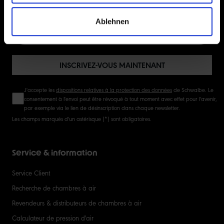
INSCRIVEZ-VOUS MAINTENANT À LA NEWSLETTER
20
Ablehnen
50
INSCRIVEZ-VOUS MAINTENANT
J'accepte les
dispositions relatives à la protection des données
de Schwalbe. Le
consentement à l'envoi peut être révoqué à tout moment avec effet pour l'avenir,
par exemple via le lien de désinscription dans chaque newsletter.
Les champs marqués d'un astérisque (*) sont obligatoires.
Service & information
Service Client
Recherche de chambres à air
Revendeurs & distributeurs de chambres à air
Calculateur de pression d'air