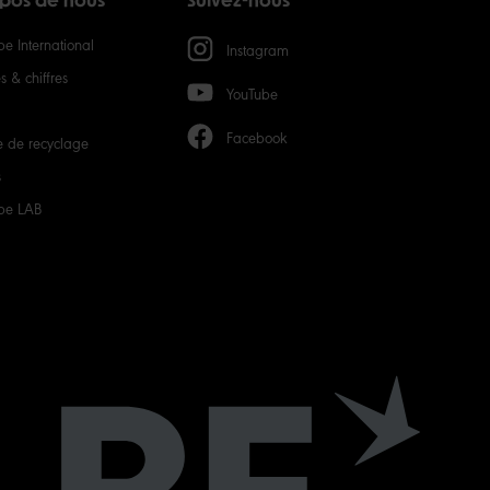
opos de nous
Suivez-nous
e International
Instagram
 & chiffres
YouTube
Facebook
e de recyclage
s
be LAB