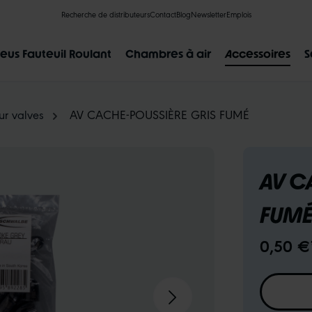
Recherche de distributeurs
Contact
Blog
Newsletter
Emplois
eus Fauteuil Roulant
Chambres à air
Accessoires
S
ur valves
AV CACHE-POUSSIÈRE GRIS FUMÉ
AV C
RÉSULTATS POPULAIRES
FUM
CLIK VALVE
RECYCLING
INCREVABLES
AU SUJET DE
0,50 €