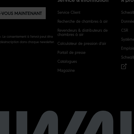
Service & information
À pr
Service Client
Schwalb
Z-VOUS MAINTENANT
Recherche de chambres à air
Données
Revendeurs & distributeurs de
CSR
chambres à air
 Le consentement à l'envoi peut être
Systèm
 désinscription dans chaque newsletter.
Calculateur de pression d'air
Emploi
Portail de presse
Schwal
Catalogues
Magazine