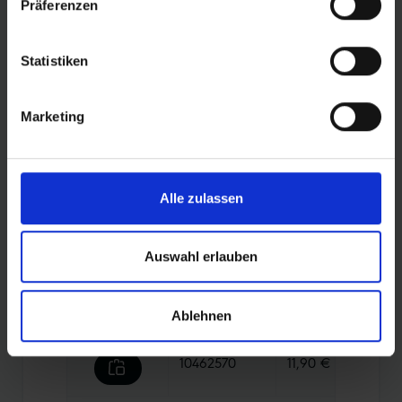
Präferenzen
PRODUCT OVERVIEW
Statistiken
Find your perfect tyre even faster. Use the
search to narrow down the articles or filter the
Marketing
table by the categories that interest you. Sort
the tyres using the arrows.
Alle zulassen
Auswahl erlauben
Compare
Article No.
Price
Weigh
10463883
11,90 €
100 g
Ablehnen
10462570
11,90 €
100 g