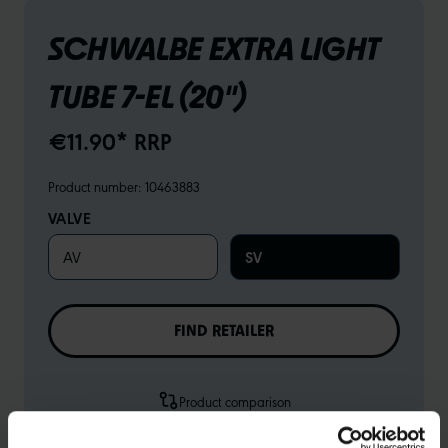
SCHWALBE EXTRA LIGHT
TUBE 7-EL (20")
€11.90* RRP
Product number:
10463883
VALVE
AV
SV
FIND RETAILER
Product comparison
To technical details
To product overview