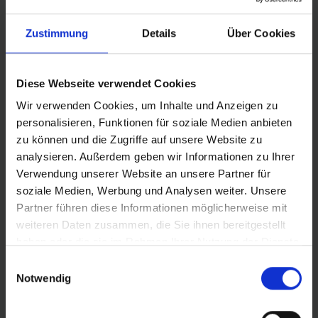
Zustimmung
Details
Über Cookies
Diese Webseite verwendet Cookies
Wir verwenden Cookies, um Inhalte und Anzeigen zu
PRODUCT DESCRIPTION
personalisieren, Funktionen für soziale Medien anbieten
zu können und die Zugriffe auf unsere Website zu
Schwalbe EXTRA LIGHT bicycle inner tube no. 7-EL. For
analysieren. Außerdem geben wir Informationen zu Ihrer
bicylce tires in 20" inch (ETRTO 40→62-406). Lower
Verwendung unserer Website an unsere Partner für
weight, with the same reliability as a Schwalbe standard
soziale Medien, Werbung und Analysen weiter. Unsere
inner tube.
Partner führen diese Informationen möglicherweise mit
weiteren Daten zusammen, die Sie ihnen bereitgestellt
haben oder die sie im Rahmen Ihrer Nutzung der Dienste
gesammelt haben.
Einwilligungsauswahl
DETAILS / PRODUCT DATA
Notwendig