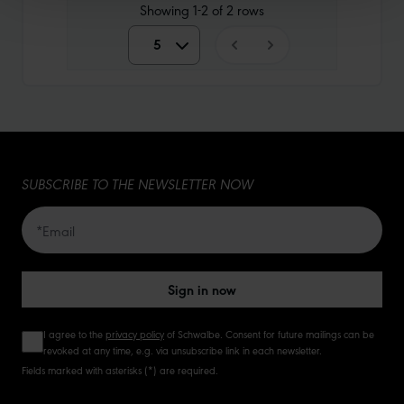
Showing
1-2
of
2
rows
5
5
10
15
SUBSCRIBE TO THE NEWSLETTER NOW
20
50
Sign in now
I agree to the
privacy policy
of Schwalbe. Consent for future mailings can be
revoked at any time, e.g. via unsubscribe link in each newsletter.
Fields marked with asterisks (*) are required.