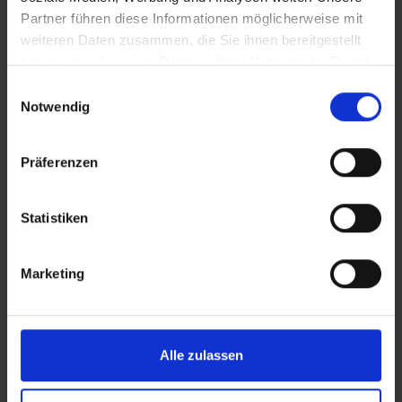
standard inner tube.
Partner führen diese Informationen möglicherweise mit
weiteren Daten zusammen, die Sie ihnen bereitgestellt
haben oder die sie im Rahmen Ihrer Nutzung der Dienste
gesammelt haben.
DETAILS / PRODUCT DATA
Einwilligungsauswahl
Notwendig
Präferenzen
PRODUCT OVERVIEW
Statistiken
Find your perfect tyre even faster. Use the
search to narrow down the articles or filter the
Marketing
table by the categories that interest you. Sort
the tyres using the arrows.
Alle zulassen