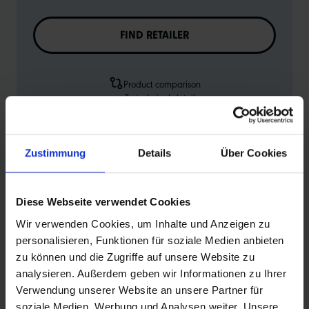
FIND RETAILER
Product comparison
To technical details
To product overview
Zustimmung
Details
Über Cookies
Diese Webseite verwendet Cookies
Wir verwenden Cookies, um Inhalte und Anzeigen zu
PRODUCT DESCRIPTION
personalisieren, Funktionen für soziale Medien anbieten
zu können und die Zugriffe auf unsere Website zu
Schwalbe EXTRA LIGHT bicycle inner tube no. 15-EL. For
analysieren. Außerdem geben wir Informationen zu Ihrer
bicylce tires in 28" inch (ETRTO 23→28-622, 25-630).
Verwendung unserer Website an unsere Partner für
Lower weight, with the same reliability as a Schwalbe
soziale Medien, Werbung und Analysen weiter. Unsere