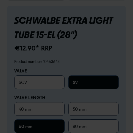
SCHWALBE EXTRA LIGHT
TUBE 15-EL (28")
€12.90* RRP
Product number:
10463643
VALVE
SCV
SV
VALVE LENGTH
40 mm
50 mm
60 mm
80 mm