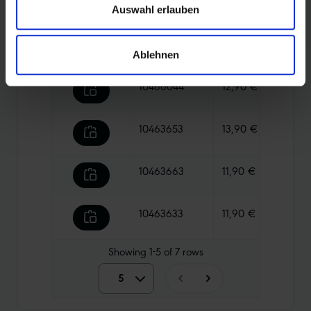
Compare
Article No.
Price
Weigh
Auswahl erlauben
10463643
12,90 €
70 g
Ablehnen
10466044
12,90 €
75 g
10463653
13,90 €
70 g
10463663
11,90 €
70 g
10463633
11,90 €
70 g
Showing
1-5
of
7
rows
5
5