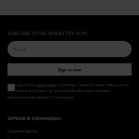
10
15
SUBSCRIBE TO THE NEWSLETTER NOW
20
50
Sign in now
I agree to the
privacy policy
of Schwalbe. Consent for future mailings can be
revoked at any time, e.g. via unsubscribe link in each newsletter.
Fields marked with asterisks (*) are required.
Service & Information
Customer Service