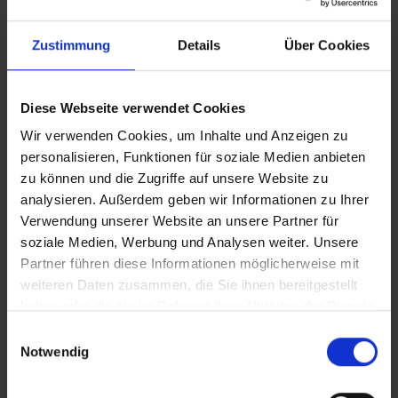
PRODUCT DESCRIPTION
Zustimmung
Details
Über Cookies
THE SPECIALIST FOR MIRE.
For deep mud and soft
terrain. Ideal for extreme conditions.
Diese Webseite verwendet Cookies
Aggressive open tread design with large blocks
Wir verwenden Cookies, um Inhalte und Anzeigen zu
excellent brake traction on deep and soft terrain.
personalisieren, Funktionen für soziale Medien anbieten
Excellent braking traction and extremely good self-
zu können und die Zugriffe auf unsere Website zu
cleaning properties due to large gaps between
analysieren. Außerdem geben wir Informationen zu Ihrer
studs.
Verwendung unserer Website an unsere Partner für
Special ‘Curveclaws’ for outstanding adverse-
soziale Medien, Werbung und Analysen weiter. Unsere
camber grip.
Partner führen diese Informationen möglicherweise mit
weiteren Daten zusammen, die Sie ihnen bereitgestellt
More information:
haben oder die sie im Rahmen Ihrer Nutzung der Dienste
ADDIX Compound
gesammelt haben.
Einwilligungsauswahl
Notwendig