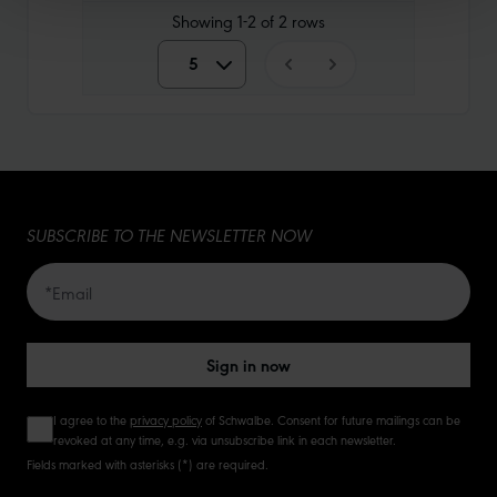
Showing
1-2
of
2
rows
5
5
10
15
SUBSCRIBE TO THE NEWSLETTER NOW
20
50
Sign in now
I agree to the
privacy policy
of Schwalbe. Consent for future mailings can be
revoked at any time, e.g. via unsubscribe link in each newsletter.
Fields marked with asterisks (*) are required.