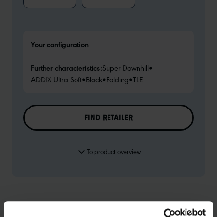
Your configuration
Further characteristics:
Super Downhill
•
ADDIX Ultra Soft
•
Black
•
Folding
•
TLE
FIND RETAILER
To product overview