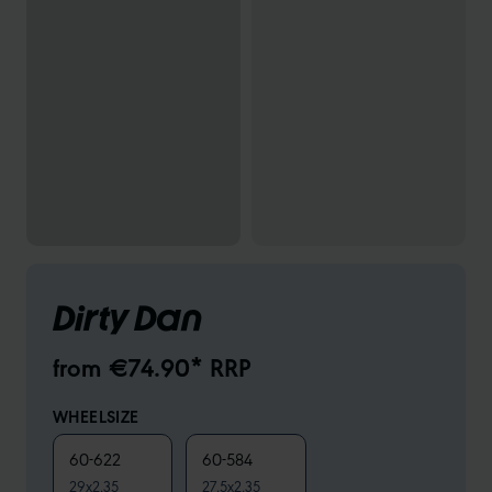
Dirty Dan
from €74.90* RRP
WHEELSIZE
60-622
60-584
29x2.35
27.5x2.35