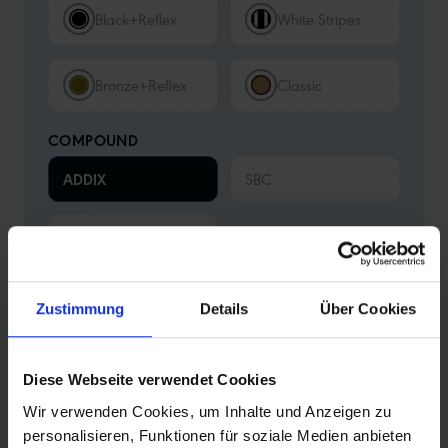
Black+Reflex
White Stripes
Bronze+Reflex
Classic
COMPOUND
ADDIX
SBC
Black'n'Roll
Zustimmung
Details
Über Cookies
Zurücksetzen
Deine Konfiguration
57-559 (26x2.25)
•
Folding
•
Performance
•
Black
•
ADDIX
Diese Webseite verwendet Cookies
Weitere Merkmale:
Tube
Wir verwenden Cookies, um Inhalte und Anzeigen zu
personalisieren, Funktionen für soziale Medien anbieten