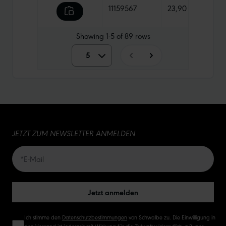
11159567
23,90 €
630 
Showing
1-5
of
89
rows
5
5
10
15
JETZT ZUM NEWSLETTER ANMELDEN
20
50
Jetzt anmelden
Ich stimme den
Datenschutzbestimmungen
von Schwalbe zu. Die Einwilligung in
den Versand ist jederzeit mit Wirkung für die Zukunft widerruflich, z.B. per