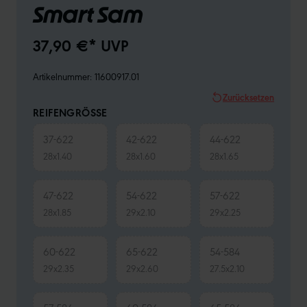
Smart Sam
37,90 €* UVP
Artikelnummer:
11600917.01
Zurücksetzen
REIFENGRÖSSE
37-622
42-622
44-622
28x1.40
28x1.60
28x1.65
47-622
54-622
57-622
28x1.85
29x2.10
29x2.25
60-622
65-622
54-584
29x2.35
29x2.60
27.5x2.10