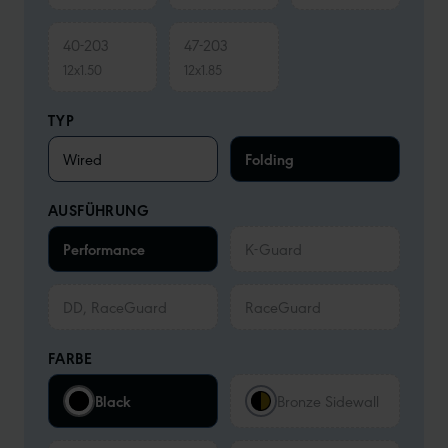
40-203
47-203
12x1.50
12x1.85
TYP
Wired
Folding
AUSFÜHRUNG
Performance
K-Guard
DD, RaceGuard
RaceGuard
FARBE
Black
Bronze Sidewall