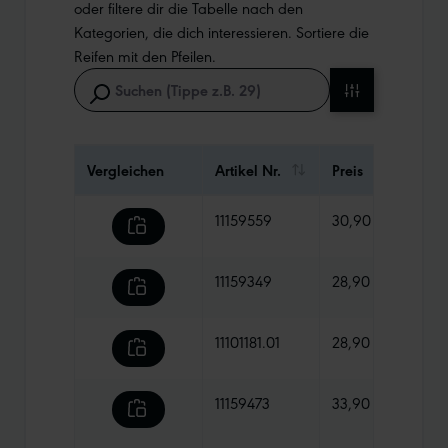
oder filtere dir die Tabelle nach den
Kategorien, die dich interessieren. Sortiere die
Reifen mit den Pfeilen.
Vergleichen
Artikel Nr.
Preis
Gewi
11159559
30,90 €
570 
11159349
28,90 €
755 
11101181.01
28,90 €
765 
11159473
33,90 €
770 