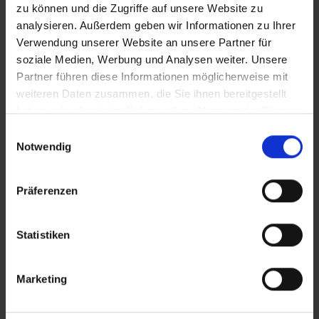
zu können und die Zugriffe auf unsere Website zu
analysieren. Außerdem geben wir Informationen zu Ihrer
ZUR HÄNDLERSUCHE
Verwendung unserer Website an unsere Partner für
soziale Medien, Werbung und Analysen weiter. Unsere
Partner führen diese Informationen möglicherweise mit
KONFIGURATION SPEICHERN
weiteren Daten zusammen, die Sie ihnen bereitgestellt
haben oder die sie im Rahmen Ihrer Nutzung der Dienste
Produktvergleich
gesammelt haben.
Zu den technischen Details
Einwilligungsauswahl
Zur Produktübersicht
Notwendig
Präferenzen
FEATURES
Statistiken
Marketing