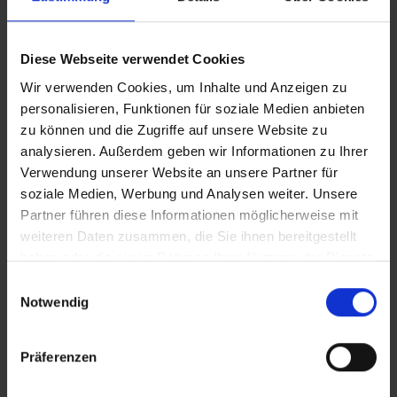
PRODUKTINFORMATIONEN
Diese Webseite verwendet Cookies
Wir verwenden Cookies, um Inhalte und Anzeigen zu
personalisieren, Funktionen für soziale Medien anbieten
Der unplattbar®-Reifen für den Rollstuhl - DAS
zu können und die Zugriffe auf unsere Website zu
ORIGINAL.
analysieren. Außerdem geben wir Informationen zu Ihrer
Die absolute Referenz für pannensichere
Verwendung unserer Website an unsere Partner für
Luftbereifung am Rollstuhl
soziale Medien, Werbung und Analysen weiter. Unsere
Mit SmartGuard Pannenschutz: kombiniert den
Partner führen diese Informationen möglicherweise mit
Fahrkomfort eines Luft- mit dem Pannenschutz
weiteren Daten zusammen, die Sie ihnen bereitgestellt
eines Vollgummireifens
haben oder die sie im Rahmen Ihrer Nutzung der Dienste
2GRIP: Handschonende Reifen dank glatter
gesammelt haben.
Einwilligungsauswahl
Seitenwand (patentgeschützt und Standard bei
Notwendig
allen Schwalbe-Rollstuhlreifen)
Black ́n ́Roll: Hinterlässt keine schwarzen
Abriebspuren auf Indoorböden – extrem langlebig
Präferenzen
Mit fair gehandeltem Kautschuk produziert