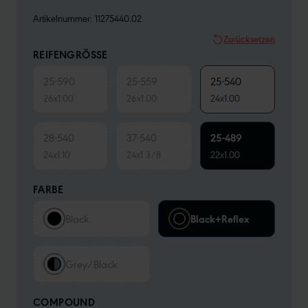
Artikelnummer:
11275440.02
Zurücksetzen
REIFENGRÖSSE
25-590
25-559
25-540
26x1.00
26x1.00
24x1.00
28-540
37-540
25-489
24x1.10
24x1 3/8
22x1.00
FARBE
Black
Black+Reflex
Grey/Black
COMPOUND