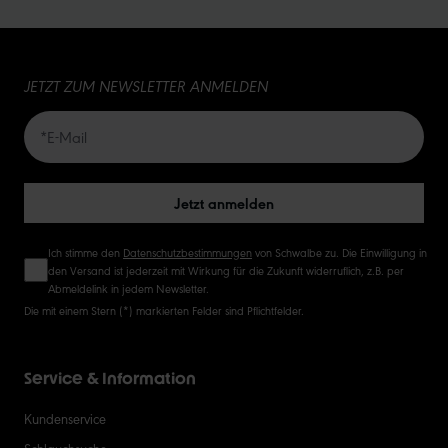
15
JETZT ZUM NEWSLETTER ANMELDEN
20
50
Jetzt anmelden
Ich stimme den
Datenschutzbestimmungen
von Schwalbe zu. Die Einwilligung in
den Versand ist jederzeit mit Wirkung für die Zukunft widerruflich, z.B. per
Abmeldelink in jedem Newsletter.
Die mit einem Stern (*) markierten Felder sind Pflichtfelder.
Service & Information
Kundenservice
Schlauchsuche