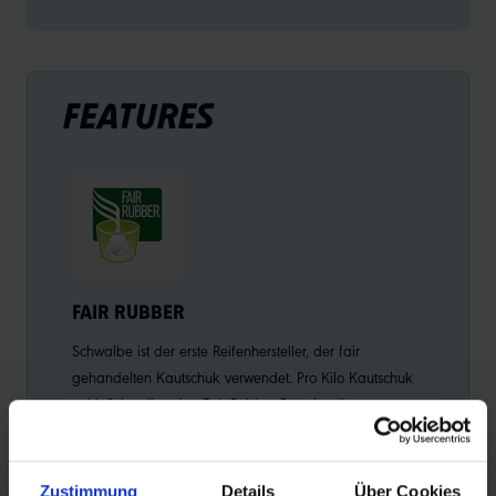
FEATURES
FAIR RUBBER
Schwalbe ist der erste Reifenhersteller, der fair
gehandelten Kautschuk verwendet. Pro Kilo Kautschuk
zahlt Schwalbe eine Fair Rubber Prämie, die
ausschließlich zur Verbesserung der Lebensbedingungen
der Kleinbauern und ihrer Familien verwendet wird.
Zustimmung
Details
Über Cookies