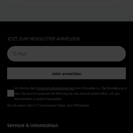
10
15
JETZT ZUM NEWSLETTER ANMELDEN
20
50
Jetzt anmelden
Ich stimme den
Datenschutzbestimmungen
von Schwalbe zu. Die Einwilligung in
den Versand ist jederzeit mit Wirkung für die Zukunft widerruflich, z.B. per
Abmeldelink in jedem Newsletter.
Die mit einem Stern (*) markierten Felder sind Pflichtfelder.
Service & Information