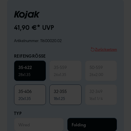
Kojak
41,90 €* UVP
Artikelnummer:
11600020.02
Zurücksetzen
REIFENGRÖSSE
35-622
35-559
50-559
28x1.35
26x1.35
26x2.00
35-406
32-355
32-349
20x1.35
18x1.25
16x1 1/4
TYP
Wired
Folding