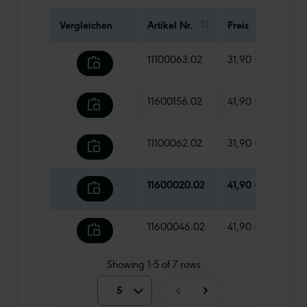
Vergleichen
Artikel Nr.
Preis
Gewi
11100063.02
31,90 €
285 
11600156.02
41,90 €
190 
11100062.02
31,90 €
395 
11600020.02
41,90 €
360 
11600046.02
41,90 €
235 
Showing
1-5
of
7
rows
5
5