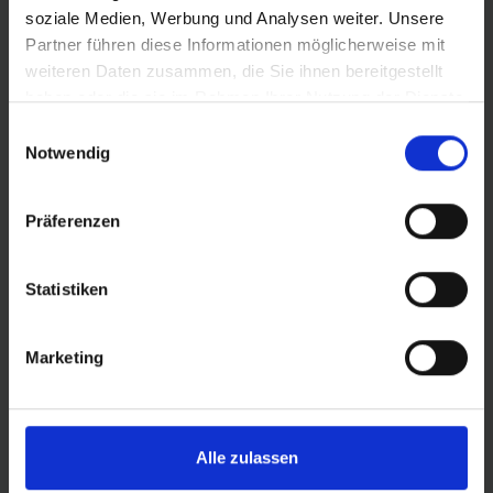
PRODUKTINFORMATIONEN
soziale Medien, Werbung und Analysen weiter. Unsere
Partner führen diese Informationen möglicherweise mit
weiteren Daten zusammen, die Sie ihnen bereitgestellt
KEINE KOMPROMISSE.
Er ist auf der Straße zu Hause.
haben oder die sie im Rahmen Ihrer Nutzung der Dienste
Der schnelle, sportliche Slick ohne Profilund anderem
gesammelt haben.
Einwilligungsauswahl
Ballast wiegt lässige 295 g (Größe 35-559).
Notwendig
Präferenzen
DETAILS / PRODUKTDATEN
Statistiken
BEWERTUNGEN
Marketing
ROLLING
Alle zulassen
PROTECTION