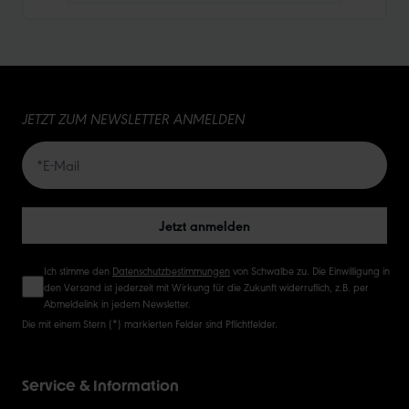
10
15
JETZT ZUM NEWSLETTER ANMELDEN
20
50
Jetzt anmelden
Ich stimme den
Datenschutzbestimmungen
von Schwalbe zu. Die Einwilligung in
den Versand ist jederzeit mit Wirkung für die Zukunft widerruflich, z.B. per
Abmeldelink in jedem Newsletter.
Die mit einem Stern (*) markierten Felder sind Pflichtfelder.
Service & Information