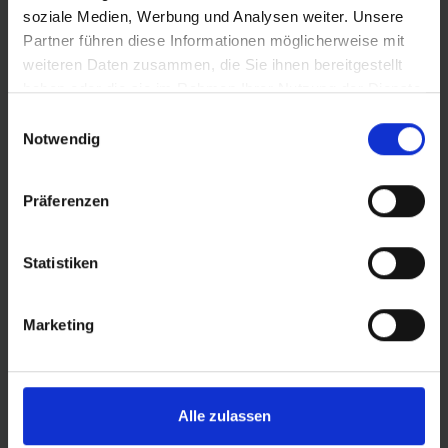
PRODUKTINFORMATIONEN
soziale Medien, Werbung und Analysen weiter. Unsere
Partner führen diese Informationen möglicherweise mit
weiteren Daten zusammen, die Sie ihnen bereitgestellt
KEINE KOMPROMISSE.
Er ist auf der Straße zu Hause.
haben oder die sie im Rahmen Ihrer Nutzung der Dienste
Der schnelle, sportliche Slick ohne Profilund anderem
gesammelt haben.
Einwilligungsauswahl
Ballast wiegt lässige 295 g (Größe 35-559).
Notwendig
Präferenzen
DETAILS / PRODUKTDATEN
Statistiken
BEWERTUNGEN
Marketing
ROLLING
Alle zulassen
PROTECTION