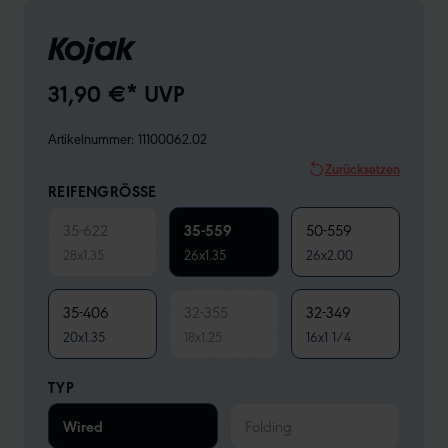
Kojak
31,90 €* UVP
Artikelnummer:
11100062.02
Zurücksetzen
REIFENGRÖSSE
35-622
35-559
50-559
28x1.35
26x1.35
26x2.00
35-406
32-355
32-349
20x1.35
18x1.25
16x1 1/4
TYP
Wired
Folding