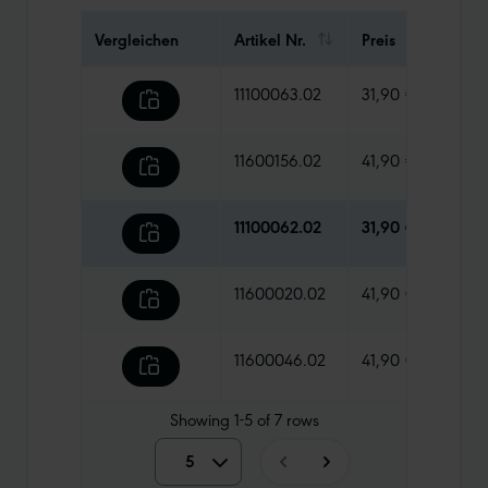
Vergleichen
Artikel Nr.
Preis
Gewi
11100063.02
31,90 €
285 
11600156.02
41,90 €
190 
11100062.02
31,90 €
395 
11600020.02
41,90 €
360 
11600046.02
41,90 €
235 
Showing
1-5
of
7
rows
5
5