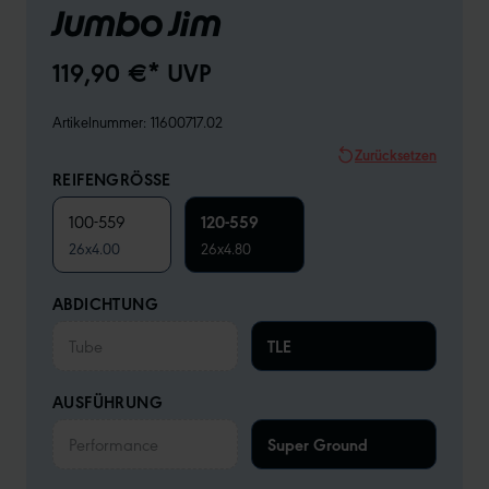
Jumbo Jim
119,90 €* UVP
Artikelnummer:
11600717.02
Zurücksetzen
REIFENGRÖSSE
100-559
120-559
26x4.00
26x4.80
ABDICHTUNG
Tube
TLE
AUSFÜHRUNG
Performance
Super Ground