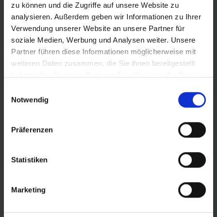
zu können und die Zugriffe auf unsere Website zu
analysieren. Außerdem geben wir Informationen zu Ihrer
Verwendung unserer Website an unsere Partner für
soziale Medien, Werbung und Analysen weiter. Unsere
PRODUKTINFORMATIONEN
Partner führen diese Informationen möglicherweise mit
weiteren Daten zusammen, die Sie ihnen bereitgestellt
DER FAT-BIKE REIFEN.
Extrem leicht. Das große Volumen
haben oder die sie im Rahmen Ihrer Nutzung der Dienste
kann mit äußerst geringem Luftdruck gefahren werden.
gesammelt haben.
Einwilligungsauswahl
Ideal im unwegsamen Gelände, auf tiefen Böden und
Notwendig
sehr losen Untergründen. Gibt es in den Breiten 100, 110
oder 120 Millimeter.
Präferenzen
Offenes Profil mit mittlerer Stollenhöhe für
exzellenten Rollwiderstand und geringes Gewicht.
Statistiken
Mehr Informationen:
ADDIX Compound
Marketing