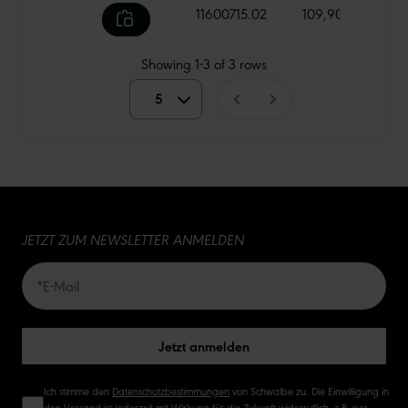
11600715.02
109,90 €
109
Showing
1-3
of
3
rows
5
5
10
15
JETZT ZUM NEWSLETTER ANMELDEN
20
50
Jetzt anmelden
Ich stimme den
Datenschutzbestimmungen
von Schwalbe zu. Die Einwilligung in
den Versand ist jederzeit mit Wirkung für die Zukunft widerruflich, z.B. per