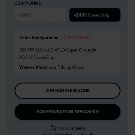
COMPOUND
ADDIX
ADDIX SpeedGrip
Zurücksetzen
Deine Konfiguration
120-559 (26x4.80)
•
TLE
•
Super Ground
•
ADDIX SpeedGrip
Weitere Merkmale:
Folding
•
Black
ZUR HÄNDLERSUCHE
KONFIGURATION SPEICHERN
Produktvergleich
Zu den technischen Details