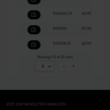
11654042.01
68,90 €
980 
11601105
39,90 €
880 
11601108.01
68,90 €
1015 
Showing
1-5
of
25
rows
5
5
10
15
JETZT ZUM NEWSLETTER ANMELDEN
20