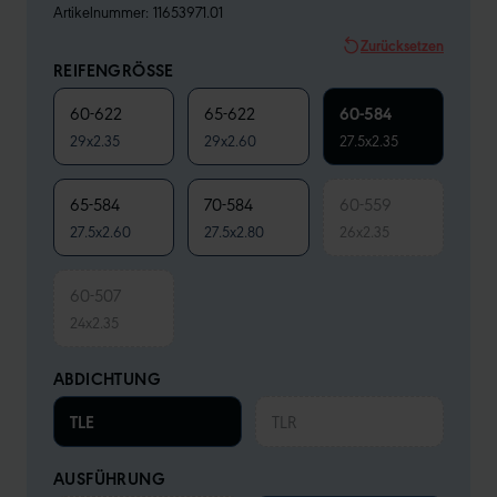
Artikelnummer:
11653971.01
Zurücksetzen
REIFENGRÖSSE
60-622
65-622
60-584
29x2.35
29x2.60
27.5x2.35
65-584
70-584
60-559
27.5x2.60
27.5x2.80
26x2.35
60-507
24x2.35
ABDICHTUNG
TLE
TLR
AUSFÜHRUNG