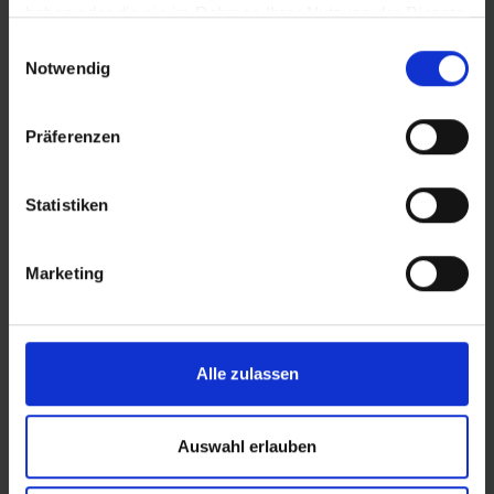
haben oder die sie im Rahmen Ihrer Nutzung der Dienste
gesammelt haben.
Einwilligungsauswahl
DER ALLESKÖNNER FÜR ALL MOUNTAIN UND
Notwendig
ENDURO.
Alles was den Spaß am Biken steigert hat
Hans Dampf in petto. Für sattes Fahrverhalten und
höchsten Pannenschutz auf anspruchsvollen Trails
Präferenzen
bergauf wie bergab.
Exakte Abstimmung der Stollenposition für ein
Statistiken
kontrolliertes, gutmütiges Fahrverhalten im
Grenzbereich.
Die Kombination aus großen und kleinen
Marketing
Schulterstollen beschert dem Fahrer optimalen Grip
auf einer Vielzahl von Untergründen.
Semi offen angeordnete Blöcke sorgen für optimale
Selbstreinigung bei geringem Rollwiderstand.
Alle zulassen
Mehr Informationen:
Auswahl erlauben
ADDIX Compound