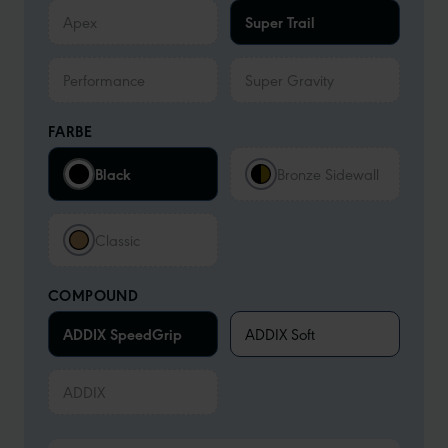
Apex
Super Trail
Performance
Super Gravity
FARBE
Black
Bronze Sidewall
Classic
COMPOUND
ADDIX SpeedGrip
ADDIX Soft
ADDIX