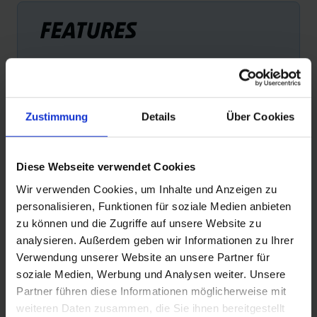
FEATURES
Zustimmung
Details
Über Cookies
E-25
Diese Webseite verwendet Cookies
Reifen mit der Empfehlung „E-25“ sind die perfekte
Wir verwenden Cookies, um Inhalte und Anzeigen zu
Wahl für alle Pedelecs mit einer Tretunterstützung bis 25
personalisieren, Funktionen für soziale Medien anbieten
km/h. Das wichtigstes Kriterium für diese Empfehlung:
zu können und die Zugriffe auf unsere Website zu
Sicherheit.
analysieren. Außerdem geben wir Informationen zu Ihrer
Verwendung unserer Website an unsere Partner für
soziale Medien, Werbung und Analysen weiter. Unsere
Partner führen diese Informationen möglicherweise mit
PRODUKTINFORMATIONEN
weiteren Daten zusammen, die Sie ihnen bereitgestellt