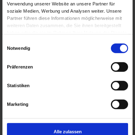
Verwendung unserer Website an unsere Partner für
soziale Medien, Werbung und Analysen weiter. Unsere
ALLTERRAIN-REIFEN
im Einstiegsbereich für Straße,
Partner führen diese Informationen möglicherweise mit
Schotter und trockenes Gelände.
weiteren Daten zusammen, die Sie ihnen bereitgestellt
haben oder die sie im Rahmen Ihrer Nutzung der Dienste
Ansprechendes Semi-Slick-Profil für leichten Lauf
gesammelt haben.
und guten Kurvengrip in leichtem Offroad-
Einwilligungsauswahl
Gelände.
Notwendig
Präferenzen
DETAILS / PRODUKTDATEN
Statistiken
BEWERTUNGEN
Marketing
ROLLING
Alle zulassen