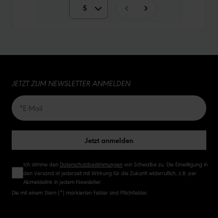
5
5
10
15
JETZT ZUM NEWSLETTER ANMELDEN
20
50
Jetzt anmelden
Ich stimme den
Datenschutzbestimmungen
von Schwalbe zu. Die Einwilligung in
den Versand ist jederzeit mit Wirkung für die Zukunft widerruflich, z.B. per
Abmeldelink in jedem Newsletter.
Die mit einem Stern (*) markierten Felder sind Pflichtfelder.