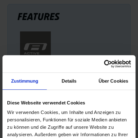
FEATURES
ACTIVE LINE
K-
Zustimmung
Details
Über Cookies
Zuverlässige Markenqualität mit hochwertiger 50 EPI-
Natu
Karkasse.
soli
Diese Webseite verwendet Cookies
Wir verwenden Cookies, um Inhalte und Anzeigen zu
personalisieren, Funktionen für soziale Medien anbieten
zu können und die Zugriffe auf unsere Website zu
analysieren. Außerdem geben wir Informationen zu Ihrer
PRODUKTINFORMATIONEN