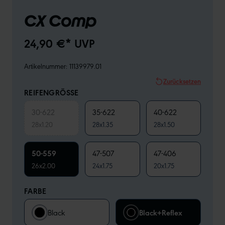
CX Comp
24,90 €* UVP
Artikelnummer:
11139979.01
Zurücksetzen
REIFENGRÖSSE
30-622
35-622
40-622
28x1.20
28x1.35
28x1.50
50-559
47-507
47-406
26x2.00
24x1.75
20x1.75
FARBE
Black
Black+Reflex