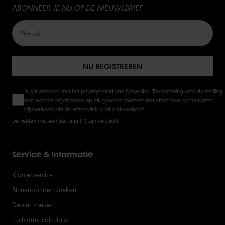
ABONNEER JE NU OP DE NIEUWSBRIEF
NU REGISTREREN
Ik ga akkoord met het
privacybeleid
van Schwalbe. Toestemming voor de mailing
kan worden ingetrokken op elk gewenst moment met effect voor de toekomst,
bijvoorbeeld via de afmeldlink in elke nieuwsbrief.
De velden met een sterretje (*) zijn verplicht.
Service & Informatie
Klantenservice
Binnenbanden zoeken
Dealer zoeken
Luchtdruk calculator