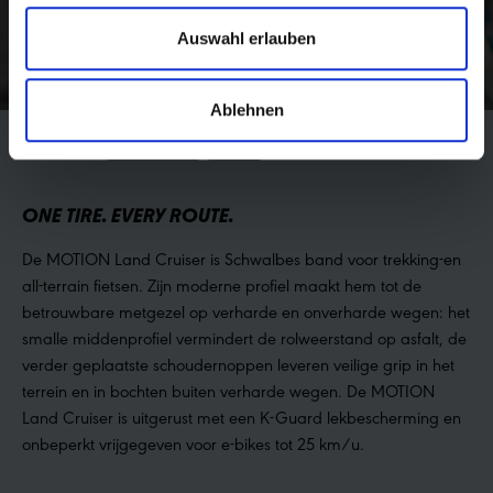
Auswahl erlauben
Ablehnen
MOTION
SCHWALBE
PLUS
ONE TIRE. EVERY ROUTE.
De MOTION Land Cruiser is Schwalbes band voor trekking-en
all-terrain fietsen. Zijn moderne profiel maakt hem tot de
betrouwbare metgezel op verharde en onverharde wegen: het
smalle middenprofiel vermindert de rolweerstand op asfalt, de
verder geplaatste schoudernoppen leveren veilige grip in het
terrein en in bochten buiten verharde wegen. De MOTION
Land Cruiser is uitgerust met een K-Guard lekbescherming en
onbeperkt vrijgegeven voor e-bikes tot 25 km/u.