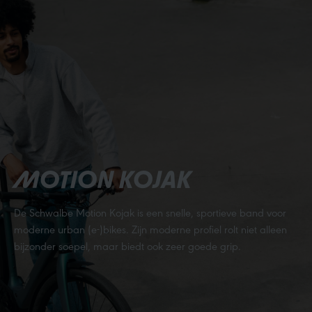
MOTION KOJAK
De Schwalbe Motion Kojak is een snelle, sportieve band voor
moderne urban (e-)bikes. Zijn moderne profiel rolt niet alleen
bijzonder soepel, maar biedt ook zeer goede grip.