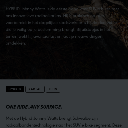
HYBRID Johnny Watts is de eerste band voor SUV-e-bikes met
ons innovatieve radiaalkarkas. Hij is praktisch op alles
voorbereid: in het dagelijkse stadsverkeer is hij de doorzetter
die je veilig op je bestemming brengt. Bij uitstapjes in het
terrein wekt hij avontuurlust en laat je nieuwe dingen
ontdekken.
HYBRID
RADIAL
PLUS
ONE RIDE. ANY SURFACE.
Met de Hybrid Johnny Watts brengt Schwalbe zijn
radiaalbandentechnologie naar het SUV-e-bike-segment. Deze