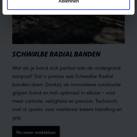
Ablehnen
SCHWALBE RADIAL BANDEN
Wat als je band zich perfect aan de ondergrond
aanpast? Dat is precies wat Schwalbe Radial
banden doen. Dankzij de innovatieve constructie
grijpen band en trail optimaal in elkaar – voor
meer controle, veiligheid en precisie. Technisch,
snel of speels: voor merkbaar betere handling en
grip.
Nu meer ontdekken