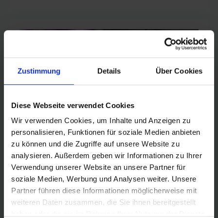
Zustimmung
Details
Über Cookies
Diese Webseite verwendet Cookies
Wir verwenden Cookies, um Inhalte und Anzeigen zu
WANNEER ZIJN SCHWALBE
personalisieren, Funktionen für soziale Medien anbieten
32 INCH BANDEN
zu können und die Zugriffe auf unsere Website zu
BESCHIKBAAR?
analysieren. Außerdem geben wir Informationen zu Ihrer
Verwendung unserer Website an unsere Partner für
soziale Medien, Werbung und Analysen weiter. Unsere
De marktintroductie van de eerste Schwalbe 32
Partner führen diese Informationen möglicherweise mit
inch banden is gepland, maar zal niet vóór 2027
weiteren Daten zusammen, die Sie ihnen bereitgestellt
(MY28 OEM) plaatsvinden. Concrete
haben oder die sie im Rahmen Ihrer Nutzung der Dienste