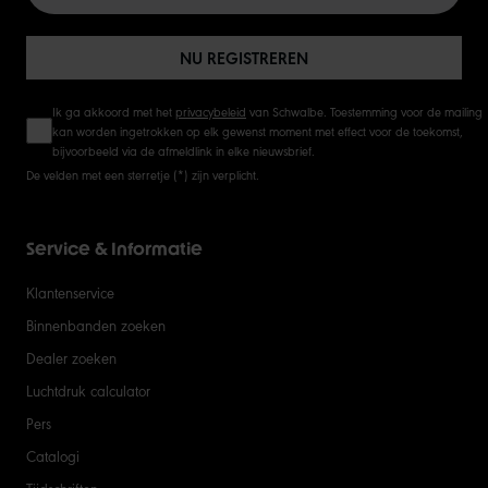
NU REGISTREREN
Ik ga akkoord met het
privacybeleid
van Schwalbe. Toestemming voor de mailing
kan worden ingetrokken op elk gewenst moment met effect voor de toekomst,
bijvoorbeeld via de afmeldlink in elke nieuwsbrief.
De velden met een sterretje (*) zijn verplicht.
Service & Informatie
Klantenservice
Binnenbanden zoeken
Dealer zoeken
Luchtdruk calculator
Pers
Catalogi