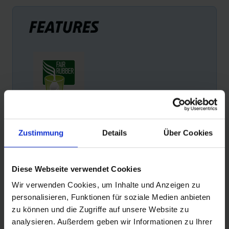
FEATURES
FAIR RUBBER
Zustimmung
Details
Über Cookies
Schwalbe is de eerste bandenfabrikant die fairtrade
rubber gebruikt. Voor elke kilo band wordt een Fair
Rubber premie betaald om de levensomstandigheden
Diese Webseite verwendet Cookies
van kleine producenten en hun families te verbeteren.
Wir verwenden Cookies, um Inhalte und Anzeigen zu
personalisieren, Funktionen für soziale Medien anbieten
zu können und die Zugriffe auf unsere Website zu
analysieren. Außerdem geben wir Informationen zu Ihrer
PRODUCTINFORMATIE