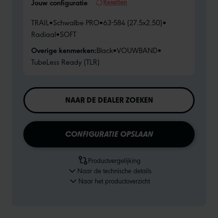
Resetten
Jouw configuratie
TRAIL
•
Schwalbe PRO
•
63-584 (27.5x2.50)
•
Radiaal
•
SOFT
Overige kenmerken:
Black
•
VOUWBAND
•
TubeLess Ready (TLR)
NAAR DE DEALER ZOEKEN
CONFIGURATIE OPSLAAN
Productvergelijking
Naar de technische details
Naar het productoverzicht