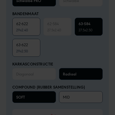
Schwalbe PRO
Schwalbe
BANDENMAAT
62-622
62-584
63-584
29x2.40
27.5x2.40
27.5x2.50
63-622
29x2.50
KARKASCONSTRUCTIE
Diagonaal
Radiaal
COMPOUND (RUBBER SAMENSTELLING)
SOFT
MID