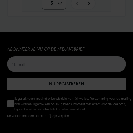
5
5
10
15
ABONNEER JE NU OP DE NIEUWSBRIEF
20
50
NU REGISTREREN
Ik ga akkoord met het
privacybeleid
van Schwalbe. Toestemming voor de mailing
kan worden ingetrokken op elk gewenst moment met effect voor de toekomst,
bijvoorbeeld via de afmeldlink in elke nieuwsbrief.
De velden met een sterretje (*) zijn verplicht.