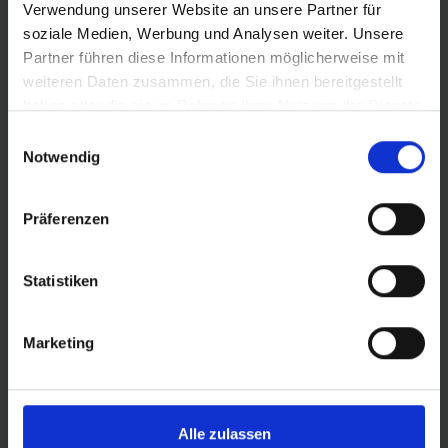
Verwendung unserer Website an unsere Partner für
soziale Medien, Werbung und Analysen weiter. Unsere
The versatile MTB tire
Partner führen diese Informationen möglicherweise mit
weiteren Daten zusammen, die Sie ihnen bereitgestellt
Schwalbe Romy is our all-rounder for mountain bikes
haben oder die sie im Rahmen Ihrer Nutzung der Dienste
and e-MTBs. As a trail and all-mountain tire with gravity
gesammelt haben.
genes, it combines low weight with balanced riding
Einwilligungsauswahl
characteristics – while remaining aggressive enough for
Notwendig
demanding trails. With Romy, you’re ready for anything!
Präferenzen
Maximum riding fun uphill and downhill
Romy makes choosing a tire easy. Whether on alpine
Statistiken
trails or challenging tours in the low mountain range, on
a trail bike or a light-assist e-MTB, on the front or rear
Marketing
wheel: Romy always fits. It is our mountain bike tire for
fun-oriented riders who want a tire that works
everywhere.
Alle zulassen