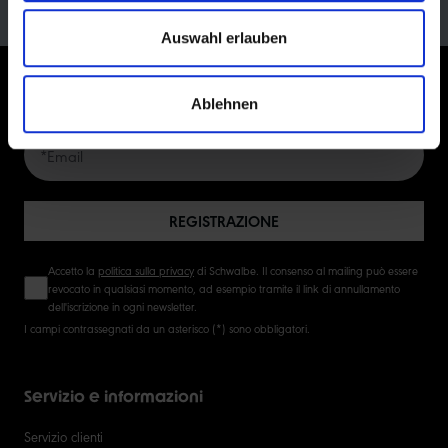
Auswahl erlauben
ISCRIVITI ORA ALLA NEWSLETTER
Ablehnen
REGISTRAZIONE
Accetto la
politica sulla privacy
di Schwalbe. Il consenso al mailing può essere
revocato in qualsiasi momento, ad esempio tramite il link di annullamento
dell'iscrizione in ogni newsletter.
I campi contrassegnati da un asterisco (*) sono obbligatori.
Servizio e informazioni
Servizio clienti