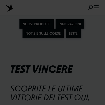
Skip to main content
NUOVI PRODOTTI
INNOVAZIONI
NOTIZIE SULLE CORSE
TESTE
RISULTATI POPOLARI
MARATHON
TUBELESS
RADIAL
CLIK VALVE
RECYCLING
TEST VINCERE
NON PERFORABILE
INDICAZIONI DELLE MISURE
AEROTHAN
SCOPRITE LE ULTIME
ALBERT
VITTORIE DEI TEST QUI.