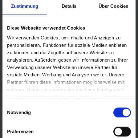
PRO ONE
Zustimmung
Details
Über Cookies
Alla ricerca del miglior set-up tubeless, la rivista
Roadbike ha testato diversi pneumatici TLE e
sigillanti.
Diese Webseite verwendet Cookies
Wir verwenden Cookies, um Inhalte und Anzeigen zu
personalisieren, Funktionen für soziale Medien anbieten
zu können und die Zugriffe auf unsere Website zu
analysieren. Außerdem geben wir Informationen zu Ihrer
Verwendung unserer Website an unsere Partner für
soziale Medien, Werbung und Analysen weiter. Unsere
Partner führen diese Informationen möglicherweise mit
weiteren Daten zusammen, die Sie ihnen bereitgestellt
haben oder die sie im Rahmen Ihrer Nutzung der Dienste
gesammelt haben.
Einwilligungsauswahl
VITTORIA DI PROVA PER LO
Notwendig
NOBBY NIC E WICKED WILL
Grande successo per gli pneumatici MTB Nobby
Präferenzen
Nic e Wicked Will di Schwalbe.