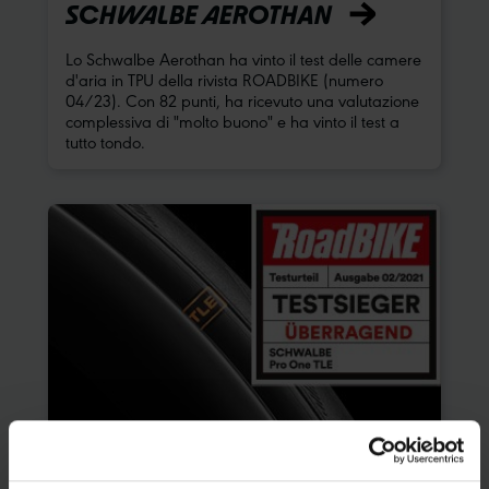
SCHWALBE AEROTHAN
Lo Schwalbe Aerothan ha vinto il test delle camere
d'aria in TPU della rivista ROADBIKE (numero
04/23). Con 82 punti, ha ricevuto una valutazione
complessiva di "molto buono" e ha vinto il test a
tutto tondo.
VITTORIA DI PROVA PER LO