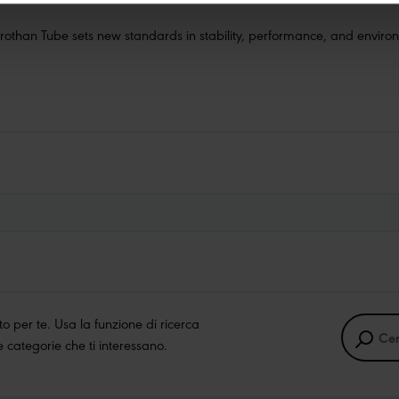
than Tube sets new standards in stability, performance, and environm
 per te. Usa la funzione di ricerca
lle categorie che ti interessano.