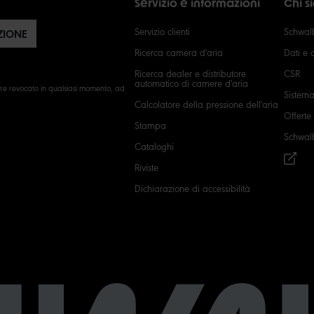
Servizio e informazioni
Chi 
Servizio clienti
Schwalb
ZIONE
Ricerca camera d'aria
Dati e c
Ricerca dealer e distributore
CSR
automatico di camere d'aria
ere revocato in qualsiasi momento, ad
Sistema
Calcolatore della pressione dell'aria
Offerte
Stampa
Schwal
Cataloghi
Riviste
Dichiarazione di accessibilità