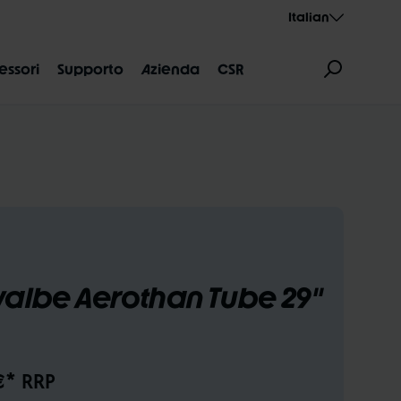
Italian
essori
Supporto
Azienda
CSR
NI DELLE MISURE
AEROTHAN
ALBERT
albe Aerothan Tube 29"
€* RRP