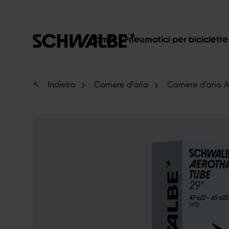
p to main content
Skip to search
Skip to main navigation
Home
Pneumatici per biciclette
Indietro
Camere d'aria
Camere d'aria A
Skip image gallery
MARATHON
TUBELESS
RADIAL
C