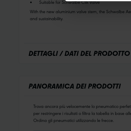
•
Suitable for Schwalbe Clik Valve
With the new aluminium valve stem, the Schwalbe Aero
and sustainability.
DETTAGLI / DATI DEL PRODOTTO
PANORAMICA DEI PRODOTTI
Trova ancora più velocemente lo pneumatico perfetto
per restringere i risultati o filtra la tabella in base a
Ordina gli pneumatici utilizzando le frecce.