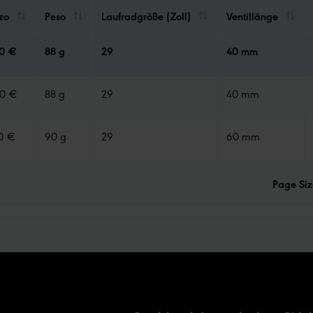
zo
Peso
Laufradgröße (Zoll)
Ventillänge
90 €
88 g
29
40 mm
90 €
88 g
29
40 mm
0 €
90 g
29
60 mm
Page Siz