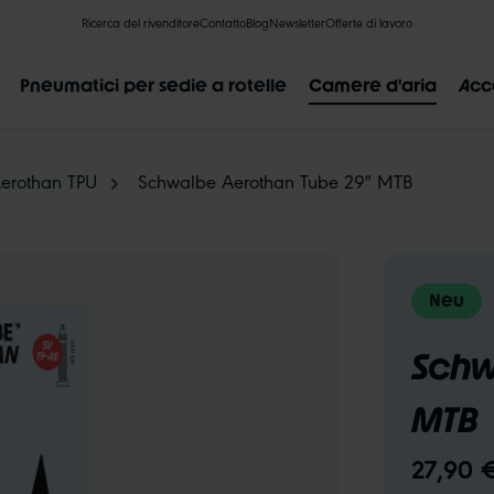
Ricerca del rivenditore
Contatto
Blog
Newsletter
Offerte di lavoro
Pneumatici per sedie a rotelle
Camere d'aria
Acc
erothan TPU
Schwalbe Aerothan Tube 29" MTB
RISULTATI POPOLARI
Neu
LIK VALVE
RECYCLING
NON PERFORABILE
INDICAZIO
Schw
MTB
27,90 