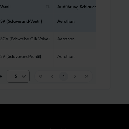
Ventil
Ausführung Schlauch
Typ
SV (Sclaverand-Ventil)
Aerothan
TPU
SCV (Schwalbe Clik Valve)
Aerothan
TPU
SV (Sclaverand-Ventil)
Aerothan
TPU
e
5
5
1
10
15
20