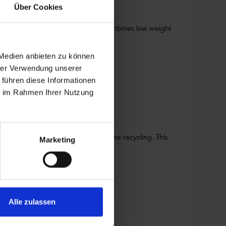
Über Cookies
y and top performance. The tube combines low weight
 Medien anbieten zu können
hrer Verwendung unserer
 führen diese Informationen
ie im Rahmen Ihrer Nutzung
oil – a by-product of Schwalbe Tire recycling. This
Marketing
Alle zulassen