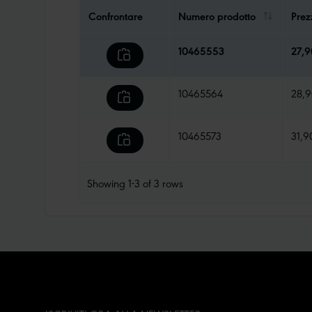
Confrontare
Numero prodotto
Prez
10465553
27,
10465564
28,
10465573
31,9
Showing
1-3
of
3
rows