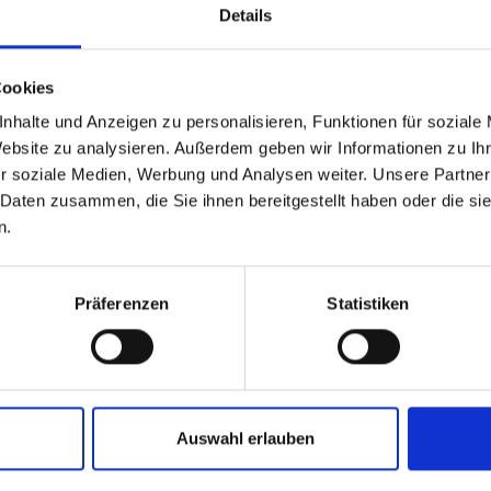
Details
light, stable and sustainable
n Tube – now with a robust aluminium valve stem for greater stabilit
 to the circular economy.
Cookies
nhalte und Anzeigen zu personalisieren, Funktionen für soziale
Website zu analysieren. Außerdem geben wir Informationen zu I
etter stability and easier handling
r soziale Medien, Werbung und Analysen weiter. Unsere Partner
ng resistance
 Daten zusammen, die Sie ihnen bereitgestellt haben oder die s
nner in specialist magazines
n.
 produced through chemical recycling (ChemCycling®) from pyrolysis 
Präferenzen
Statistiken
my.
Auswahl erlauben