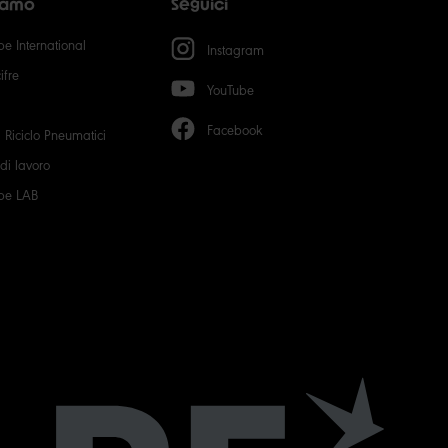
siamo
Seguici
50
e International
Instagram
ifre
YouTube
Facebook
 Riciclo Pneumatici
 di lavoro
be LAB