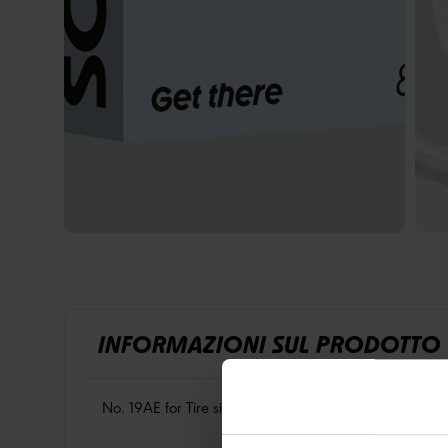
INFORMAZIONI SUL PRODOTTO
No. 19AE for Tire size 47/65-622