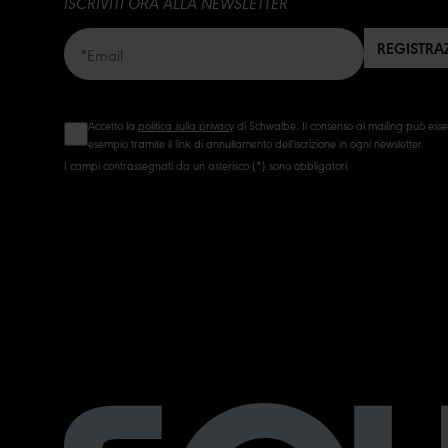
ISCRIVITI ORA ALLA NEWSLETTER
REGISTRA
Accetto la
politica sulla privacy
di Schwalbe. Il consenso al mailing può ess
esempio tramite il link di annullamento dell'iscrizione in ogni newsletter.
I campi contrassegnati da un asterisco (*) sono obbligatori.