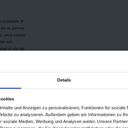
o produttore di
izzare la gomma
lo, viene pagato
bber per
ioni di vita dei
 delle loro
Details
Cookies
nhalte und Anzeigen zu personalisieren, Funktionen für soziale
h maximum grip and excellent self-cleaning properties in muddy condi
Website zu analysieren. Außerdem geben wir Informationen zu I
r soziale Medien, Werbung und Analysen weiter. Unsere Partner