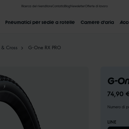
Ricerca del rivenditore
Contatto
Blog
Newsletter
Offerte di lavoro
Pneumatici per sedie a rotelle
Camere d'aria
Acc
 & Cross
G-One RX PRO
RISULTATI POPOLARI
G-On
LIK VALVE
RECYCLING
NON PERFORABILE
INDICAZIO
74,90 
Numero di pr
LINE