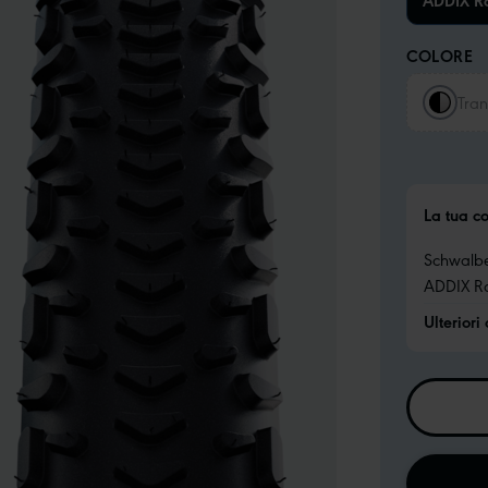
ADDIX R
COLORE
Tran
La tua c
Schwalb
ADDIX R
Ulteriori 