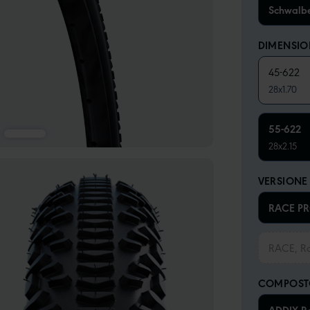
Schwalb
DIMENSIO
45-622
28x1.70
55-622
28x2.15
VERSIONE
RACE PR
RACE, R
COMPOS