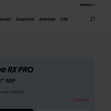
Italian
essori
Supporto
Azienda
CSR
e RX PRO
NI DELLE MISURE
AEROTHAN
ALBERT
€* RRP
odotto:
11654650
Ripristina