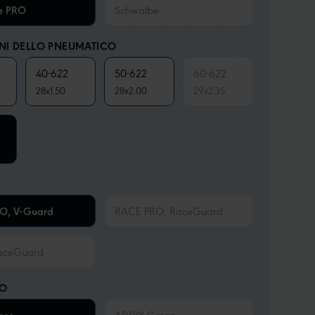
e PRO
Schwalbe
NI DELLO PNEUMATICO
40-622
50-622
60-622
28x1.50
28x2.00
29x2.35
O, V-Guard
RACE PRO, RaceGuard
aceGuard
TO
ADDIX Green