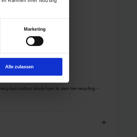
ie im Rahmen Ihrer Nutzung
Marketing
Alle zulassen
cycled carbon black from its own tire recycling –