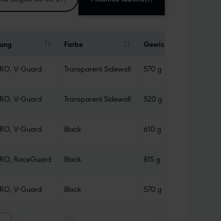
rung
Farbe
Gewicht
max. Ba
RO, V-Guard
Transparent Sidewall
570 g
4 Bar
RO, V-Guard
Transparent Sidewall
520 g
4,5 Bar
RO, V-Guard
Black
610 g
3,5 Bar
RO, RaceGuard
Black
815 g
2,5 Bar
RO, V-Guard
Black
570 g
4 Bar