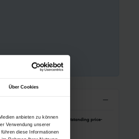
Über Cookies
 Medien anbieten zu können
tions. The new version offers an
outstanding price-
hrer Verwendung unserer
 führen diese Informationen