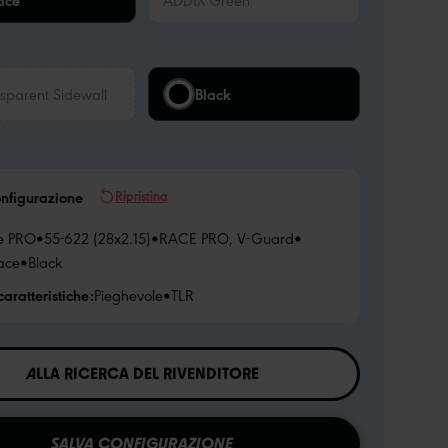
ace
sparent Sidewall
Black
Ripristina
onfigurazione
e PRO
•
55-622 (28x2.15)
•
RACE PRO, V-Guard
•
ace
•
Black
caratteristiche:
Pieghevole
•
TLR
ALLA RICERCA DEL RIVENDITORE
SALVA CONFIGURAZIONE