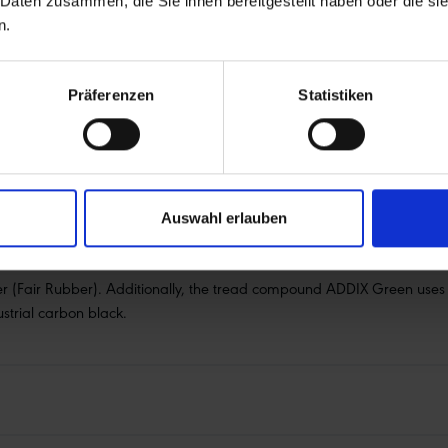
 Daten zusammen, die Sie ihnen bereitgestellt haben oder die s
n.
s (rocky, muddy terrain)
ter blocks
Präferenzen
Statistiken
 high speed
n under the tread
 with a clear focus on environmental friendliness
Auswahl erlauben
 (Fair Rubber). Additionally, the tread compound ADDIX Green uses re
trial carbon black.