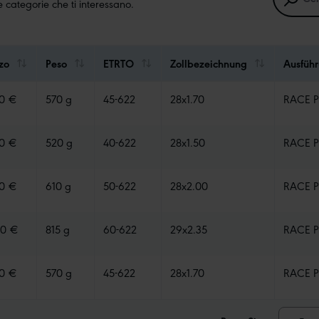
lle categorie che ti interessano.
zo
Peso
ETRTO
Zollbezeichnung
Ausfüh
90 €
570 g
45-622
28x1.70
RACE P
90 €
520 g
40-622
28x1.50
RACE P
90 €
610 g
50-622
28x2.00
RACE P
90 €
815 g
60-622
29x2.35
RACE P
90 €
570 g
45-622
28x1.70
RACE P