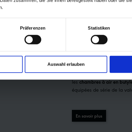
 Daten zusammen, die Sie ihnen bereitgestellt haben oder die s
n.
Präferenzen
Statistiken
DE NOMBREUSES
BUTYLE DISPONI
Auswahl erlauben
De nombreux chambres à air
VALVE sont désormais dispo
chambres à air en butyle S
les
équipées de série de la val
En savoir plus