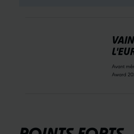
VAI
L'E
Avant même
Award 20
POINTS FORTS