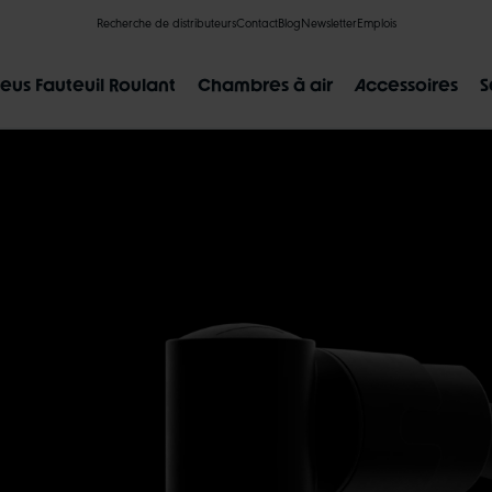
Recherche de distributeurs
Contact
Blog
Newsletter
Emplois
eus Fauteuil Roulant
Chambres à air
Accessoires
S
RÉSULTATS POPULAIRES
CLIK VALVE
RECYCLING
INCREVABLES
AU SUJET DE