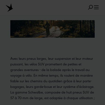
Skip to main content
RÉSULTATS POPULAIRES
MARATHON
TUBELESS
RADIAL
Avec leurs pneus larges, leur suspension et leur moteur
CLIK VALVE
RECYCLING
INCREVABLES
puissant, les vélos SUV promettent de petites et
grandes aventures - de la balade après le travail au
AU SUJET DES DIMENSIONS
AEROTHAN
voyage à vélo. En même temps, ils roulent de manière
ALBERT
fiable sur les chemins du quotidien grâce à leur porte-
bagages, leurs garde-boue et leur système d'éclairage.
La gamme Schwalbe, composée de huit pneus SUV de
57 à 70 mm de large, est adaptée à chaque utilisation ;