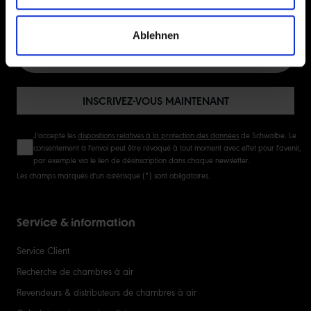
INSCRIVEZ-VOUS MAINTENANT À LA NEWSLETTER
Ablehnen
INSCRIVEZ-VOUS MAINTENANT
J'accepte les
dispositions relatives à la protection des données
de Schwalbe. Le
consentement à l'envoi peut être révoqué à tout moment avec effet pour l'avenir,
par exemple via le lien de désinscription dans chaque newsletter.
Les champs marqués d'un astérisque (*) sont obligatoires.
Service & information
Service Client
Recherche de chambres à air
Revendeurs & distributeurs de chambres à air