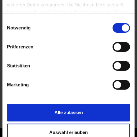
weiteren Daten zusammen, die Sie ihnen bereitgestellt
haben oder die sie im Rahmen Ihrer Nutzung der Dienste
gesammelt haben.
Einwilligungsauswahl
Notwendig
APERÇU DES PRODUITS
Präferenzen
Trouvez encore plus rapidement le pneu qui
vous convient. Utilisez la fonction de recherche
pour affiner votre sélection ou filtrez le tableau
Statistiken
en fonction des catégories qui vous
intéressent. Triez les pneus à l'aide des flèches.
Marketing
Alle zulassen
Auswahl erlauben