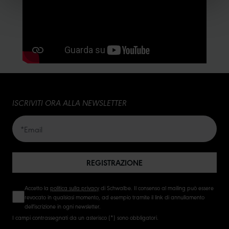
ISCRIVITI ORA ALLA NEWSLETTER
REGISTRAZIONE
Accetto la
politica sulla privacy
di Schwalbe. Il consenso al mailing può essere
revocato in qualsiasi momento, ad esempio tramite il link di annullamento
dell'iscrizione in ogni newsletter.
I campi contrassegnati da un asterisco (*) sono obbligatori.