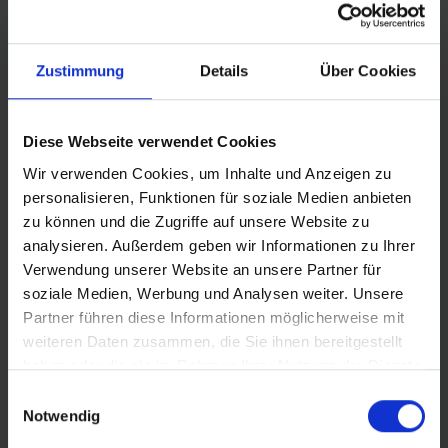
Zustimmung
Details
Über Cookies
DIMENSIONI DEI
PNEUMATICI
Diese Webseite verwendet Cookies
COMBINABILI
Wir verwenden Cookies, um Inhalte und Anzeigen zu
personalisieren, Funktionen für soziale Medien anbieten
zu können und die Zugriffe auf unsere Website zu
CERCHI CON LARGHEZZA INTERNA DEL CERCHIO
analysieren. Außerdem geben wir Informationen zu Ihrer
FINO A 19 MM (19C)
Verwendung unserer Website an unsere Partner für
18-622, 20-622, 22-622, 23-622, 25-622, 22-630, 25-
soziale Medien, Werbung und Analysen weiter. Unsere
630
Partner führen diese Informationen möglicherweise mit
Tubo alternativo consigliato per cerchi con larghezza
weiteren Daten zusammen, die Sie ihnen bereitgestellt
interna superiore a 19mm/19C -> Schwalbe articolo 15.
haben oder die sie im Rahmen Ihrer Nutzung der Dienste
gesammelt haben.
Einwilligungsauswahl
Notwendig