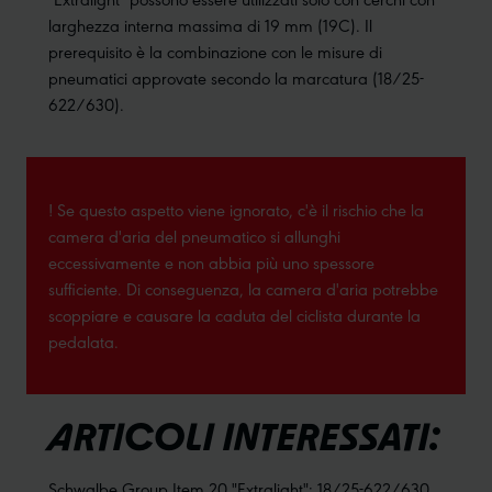
larghezza interna massima di 19 mm (19C). Il
prerequisito è la combinazione con le misure di
pneumatici approvate secondo la marcatura (18/25-
622/630).
! Se questo aspetto viene ignorato, c'è il rischio che la
camera d'aria del pneumatico si allunghi
eccessivamente e non abbia più uno spessore
sufficiente. Di conseguenza, la camera d'aria potrebbe
scoppiare e causare la caduta del ciclista durante la
pedalata.
ARTICOLI INTERESSATI:
Schwalbe Group Item 20 "Extralight": 18/25-622/630