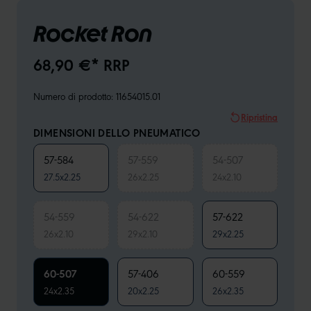
Rocket Ron
68,90 €* RRP
Numero di prodotto:
11654015.01
Ripristina
DIMENSIONI DELLO PNEUMATICO
57-584
57-559
54-507
27.5x2.25
26x2.25
24x2.10
54-559
54-622
57-622
26x2.10
29x2.10
29x2.25
60-507
57-406
60-559
24x2.35
20x2.25
26x2.35