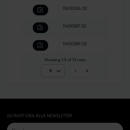
11600506.02
38,90 €
11600387.02
38,90 €
11600389.02
38,90 €
Showing
1-5
of
13
rows
5
5
10
15
ISCRIVITI ORA ALLA NEWSLETTER
20