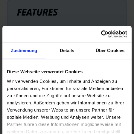
FEATURES
Zustimmung
Details
Über Cookies
SUPER RACE
TU
Diese Webseite verwendet Cookies
Nel cross country e nella maratona, l'attenzione è rivolta
Per 
Wir verwenden Cookies, um Inhalte und Anzeigen zu
alla resistenza al rotolamento e al peso. La costruzione
gius
personalisieren, Funktionen für soziale Medien anbieten
Super Race definisce gli standard di elasticità:
ter
zu können und die Zugriffe auf unsere Website zu
nessun'altra carcassa scivola così dolcemente sul terreno
LE 
analysieren. Außerdem geben wir Informationen zu Ihrer
e offre così tanta trazione.
Verwendung unserer Website an unsere Partner für
soziale Medien, Werbung und Analysen weiter. Unsere
Partner führen diese Informationen möglicherweise mit
weiteren Daten zusammen, die Sie ihnen bereitgestellt