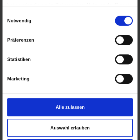
haben oder die sie im Rahmen Ihrer Nutzung der Dienste
gesammelt haben.
Einwilligungsauswahl
INFORMAZIONI SUL PRODOTTO
Notwendig
Il missile del Cross Country.
Combina velocità e stabilità
Präferenzen
in curva al più alto livello. Un ottimo tuttofare per i
tracciati di gara.
Statistiken
Battistrada progettato in modo intelligente e
bilanciato per una bassa resistenza al rotolamento
pur mantenendo il grip.
Marketing
Sufficiente distanza tra i tasselli per un
sorprendente effetto autopulente.
Robusti tasselli sulla spalla.
Alle zulassen
Ulteriori informazioni:
ADDIX Compound
Auswahl erlauben