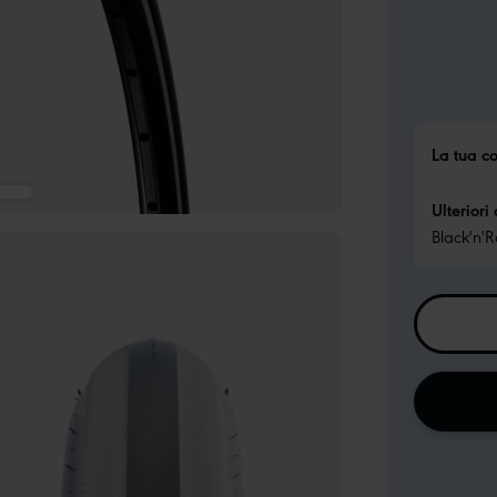
La tua c
Ulteriori 
Black'n'Ro