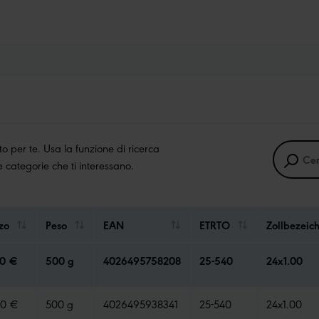
 per te. Usa la funzione di ricerca
lle categorie che ti interessano.
zo
Peso
EAN
ETRTO
Zollbezeic
90 €
500 g
4026495758208
25-540
24x1.00
90 €
500 g
4026495938341
25-540
24x1.00