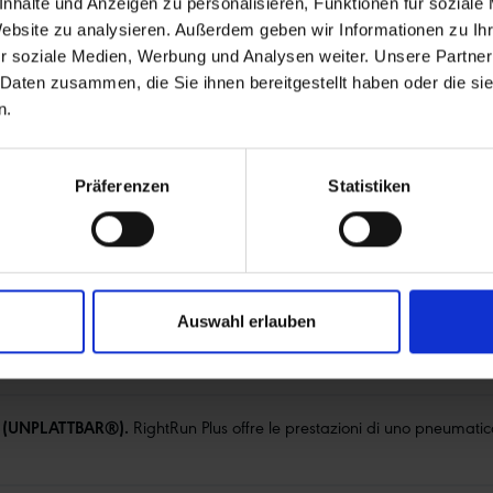
nhalte und Anzeigen zu personalisieren, Funktionen für soziale
E LINE
BLACK'N'ROLL
2GRIP
Website zu analysieren. Außerdem geben wir Informationen zu I
r soziale Medien, Werbung und Analysen weiter. Unsere Partner
per un uso
Mescola speciale per pneumatici
Proteggono le 
 Daten zusammen, die Sie ihnen bereitgestellt haben oder die s
per sedie a rotelle. Non lascia
laterale è comp
n.
tracce scure sui pavimenti. Dura di
mani scorrono d
più di una mescola grigia per
pneumatici. Qu
sedie a rotelle.
stata brevettat
Präferenzen
Statistiken
come standard, 
pneumatici per 
Auswahl erlauben
’ (UNPLATTBAR®).
RightRun Plus offre le prestazioni di uno pneumati