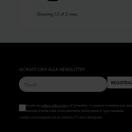
Showing
1-2
of
2
rows
ISCRIVITI ORA ALLA NEWSLETTER
REGISTRA
Accetto la
politica sulla privacy
di Schwalbe. Il consenso al mailing può ess
esempio tramite il link di annullamento dell'iscrizione in ogni newsletter.
I campi contrassegnati da un asterisco (*) sono obbligatori.