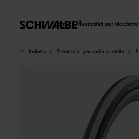
p to main content
Skip to search
Skip to main navigation
Home
Pneumatici per biciclette
Indietro
Pneumatici per sedie a rotelle
R
Skip image gallery
MARATHON
TUBELESS
RADIAL
C