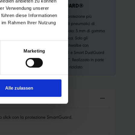
 Medien anbieten zu können
SMARTGUARD®
hrer Verwendung unserer
 führen diese Informationen
mani: la parte
La cintura di protezione più
ie im Rahmen Ihrer Nutzung
letamente liscia. Le
efficace per gli pneumatici di
olcemente oltre gli
biciclette/e-moto: 5 mm di gomma
esta innovazione è
speciale elastica. Solo gli
a e viene applicata,
pneumatici Schwalbe con
Marketing
a tutti gli
SmartGuard® e Smart DualGuard
sedie a rotelle.
sono “non flat”. Realizzato in parte
con materiale riciclato.
Alle zulassen
co slick con la protezione SmartGuard.