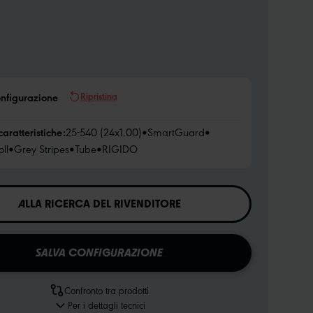
Ripristina
onfigurazione
caratteristiche:
25-540 (24x1.00)
•
SmartGuard
•
ll
•
Grey Stripes
•
Tube
•
RIGIDO
ALLA RICERCA DEL RIVENDITORE
SALVA CONFIGURAZIONE
Confronto tra prodotti
Per i dettagli tecnici