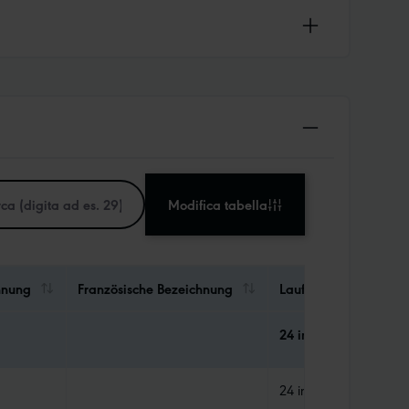
Modifica tabella
hnung
Französische Bezeichnung
Laufradgröße (Zoll)
24 in
24 in