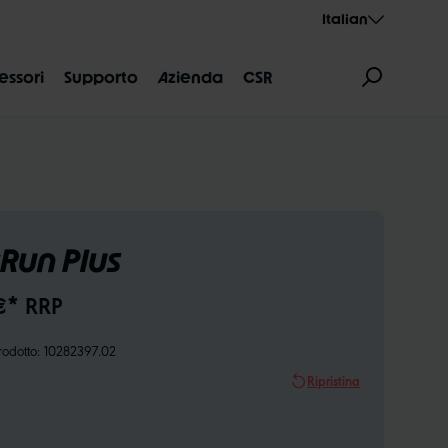
Italian
essori
Supporto
Azienda
CSR
Run Plus
€* RRP
NI DELLE MISURE
AEROTHAN
ALBERT
odotto:
10282397.02
Ripristina