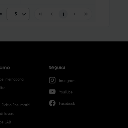
e
5
5
1
10
15
20
siamo
Seguici
50
e International
Instagram
ifre
YouTube
Facebook
 Riciclo Pneumatici
 di lavoro
be LAB