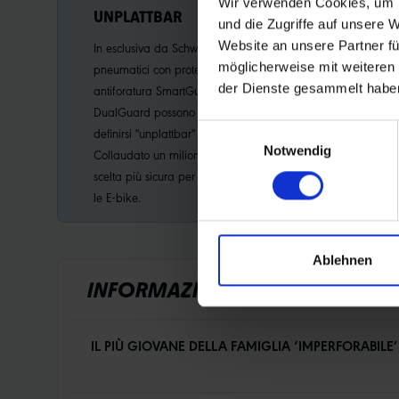
Wir verwenden Cookies, um I
UNPLATTBAR
PERFORMANC
und die Zugriffe auf unsere 
Website an unsere Partner fü
In esclusiva da Schwalbe. Solo gli
Eccellente qualità 
möglicherweise mit weiteren
pneumatici con protezione
intensivo.
der Dienste gesammelt habe
antiforatura SmartGuard® e Smart
DualGuard possono giustamente
Einwilligungsauswahl
definirsi "unplattbar" o "flat-less".
Notwendig
Collaudato un milione di volte. La
scelta più sicura per le biciclette e
le E-bike.
Ablehnen
INFORMAZIONI SUL PRODOTTO
IL PIÙ GIOVANE DELLA FAMIGLIA ‘IMPERFORABILE