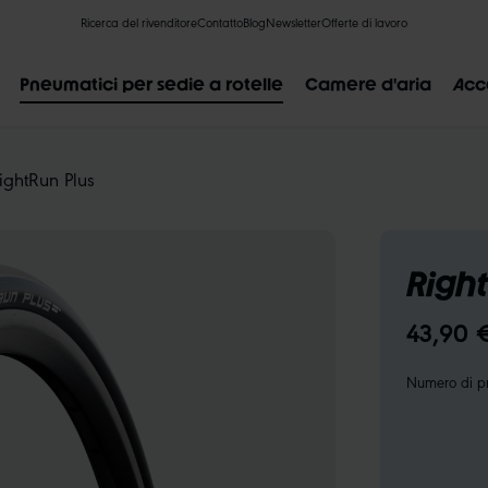
Ricerca del rivenditore
Contatto
Blog
Newsletter
Offerte di lavoro
Pneumatici per sedie a rotelle
Camere d'aria
Acc
ightRun Plus
Right
RISULTATI POPOLARI
43,90 
LIK VALVE
RECYCLING
NON PERFORABILE
INDICAZIO
Numero di pr