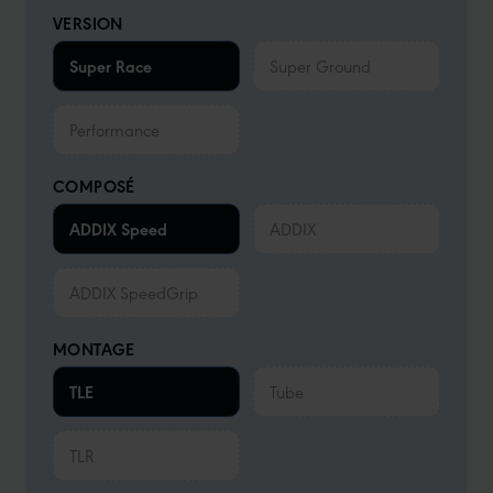
VERSION
Super Race
Super Ground
Performance
COMPOSÉ
ADDIX Speed
ADDIX
ADDIX SpeedGrip
MONTAGE
TLE
Tube
TLR