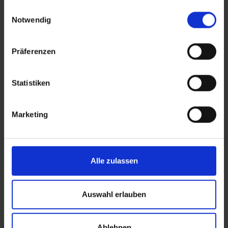
gesammelt haben.
Einwilligungsauswahl
Notwendig
INFORMATIONS SUR LES PRODUITS
Präferenzen
La fusée Cross-Country !
Combine vitesse et contrôle en
virages au plus haut niveau possible. Très polyvalent
quelle que soit la piste.
Statistiken
bande de roulement intelligemment conçue,
équilibrée pour une faible résistance au roulement
Marketing
tout en restant adhérente
propriétés autonettoyantes incroyables
épaulements stables.
Alle zulassen
Plus d'informations :
ADDIX Compound
Auswahl erlauben
Ablehnen