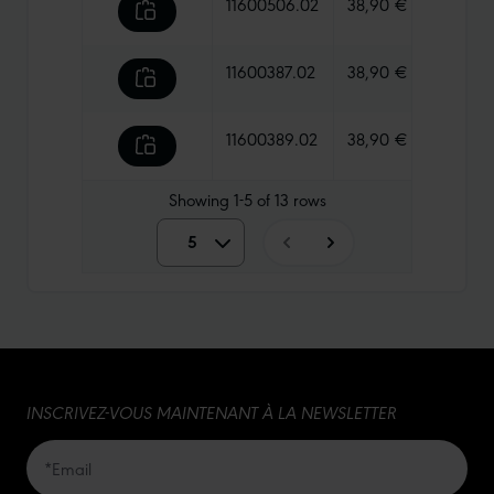
11600506.02
38,90 €
435 g
11600387.02
38,90 €
480 g
11600389.02
38,90 €
535 g
Showing
1-5
of
13
rows
5
5
10
15
INSCRIVEZ-VOUS MAINTENANT À LA NEWSLETTER
20
50