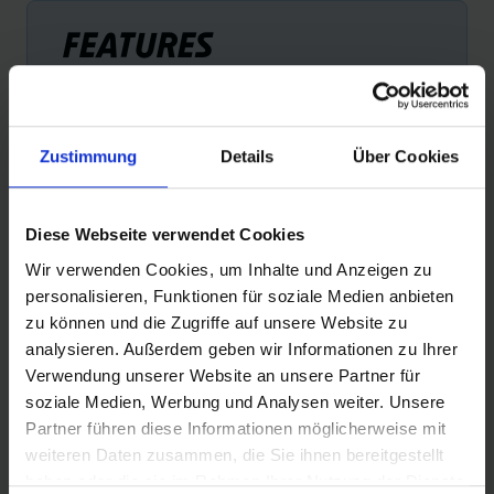
FEATURES
Zustimmung
Details
Über Cookies
Diese Webseite verwendet Cookies
SUPER RACE
TU
Wir verwenden Cookies, um Inhalte und Anzeigen zu
En cross-country et en marathon, l'accent est mis sur la
Pour
personalisieren, Funktionen für soziale Medien anbieten
résistance au roulement et le poids. La construction Super
choi
zu können und die Zugriffe auf unsere Website zu
Race est une référence en matière de souplesse, aucune
meil
analysieren. Außerdem geben wir Informationen zu Ihrer
autre carcasse ne glisse aussi soyeusement sur le sol et
ACC
Verwendung unserer Website an unsere Partner für
n'offre autant de traction.
CO
soziale Medien, Werbung und Analysen weiter. Unsere
Partner führen diese Informationen möglicherweise mit
weiteren Daten zusammen, die Sie ihnen bereitgestellt
haben oder die sie im Rahmen Ihrer Nutzung der Dienste