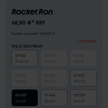
Rocket Ron
68,90 €* RRP
Numéro de produit:
11654015.01
Réinitialiser
TAILLE DES PNEUS
57-584
57-559
54-507
27.5x2.25
26x2.25
24x2.10
54-559
54-622
57-622
26x2.10
29x2.10
29x2.25
60-507
57-406
60-559
24x2.35
20x2.25
26x2.35